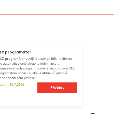
LC programátor
LC programátor
vyvíjí a upravuje řídicí software
ro automatizované stroje, výrobní linky a
růmyslové technologie. Podívejte se, co práce PLC
rogramátora obnáší a jaké je
aktuální platové
hodnocení
této profese.
atum: 16.7.2026
Přečíst