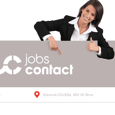
5
Křenová 531/69a, 602 00 Brno