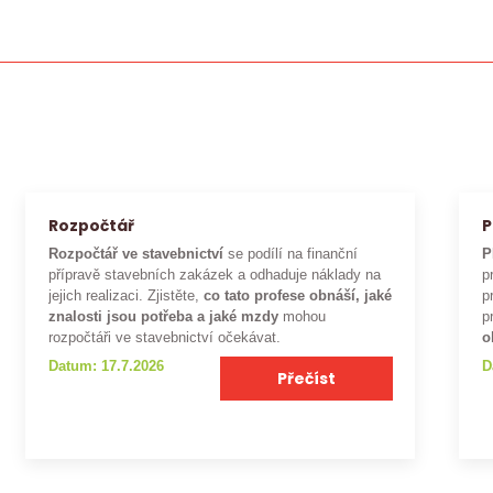
Rozpočtář
P
Rozpočtář ve stavebnictví
se podílí na finanční
P
přípravě stavebních zakázek a odhaduje náklady na
p
jejich realizaci. Zjistěte,
co tato profese obnáší, jaké
p
znalosti jsou potřeba a jaké mzdy
mohou
p
rozpočtáři ve stavebnictví očekávat.
o
Datum: 17.7.2026
D
Přečíst