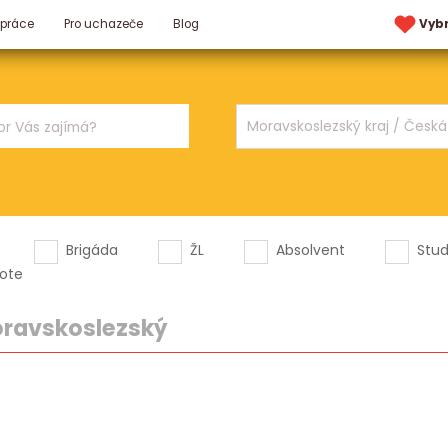
 práce
Pro uchazeče
Blog
Vyb
Brigáda
ŽL
Absolvent
Stu
ote
ravskoslezský
.