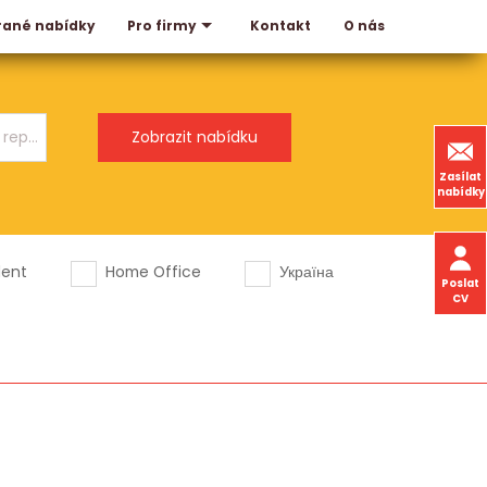
rané nabídky
Kontakt
O nás
Pro firmy
Zasílat
nabídky
dent
Home Office
Україна
Poslat
CV