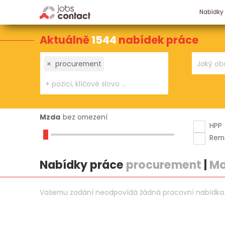
Nabídky
Aktuálně
1544
nabídek práce
×
procurement
Mzda
bez omezení
HPP
Rem
Nabídky práce
procurement
|
Mo
Vašemu zadání neodpovídá žádná pracovní nabídka