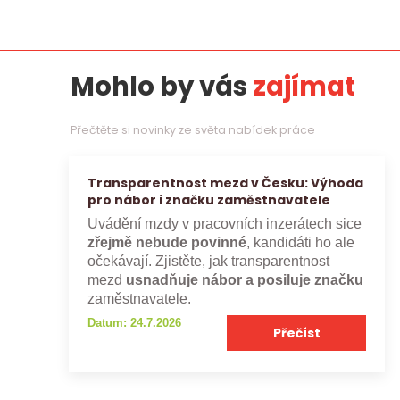
Mohlo by vás
zajímat
Přečtěte si novinky ze světa nabídek práce
Transparentnost mezd v Česku: Výhoda
pro nábor i značku zaměstnavatele
Uvádění mzdy v pracovních inzerátech sice
zřejmě nebude povinné
, kandidáti ho ale
očekávají. Zjistěte, jak transparentnost
mezd
usnadňuje nábor a posiluje značku
zaměstnavatele.
Datum: 24.7.2026
Přečíst