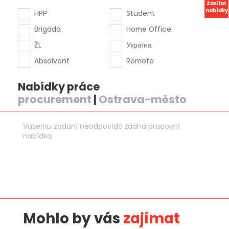
Zasílat
nabídky
HPP
Student
Brigáda
Home Office
ŽL
Україна
Absolvent
Remote
Nabídky práce
procurement
|
Ostrava-město
Vašemu zadání neodpovídá žádná pracovní
nabídka.
Mohlo by vás
zajímat