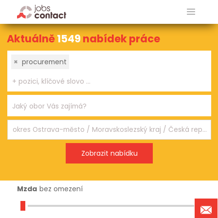
Aktuálně
1549
nabídek práce
×
procurement
Mzda
bez omezení