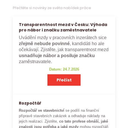
Přečtěte si novinky ze světa nabídek práce
Transparentnost mezd v Česku: Výhoda
pro nábor i značku zaměstnavatele
Uvádění mzdy v pracovních inzerátech sice
zřejmě nebude povinné
, kandidáti ho ale
očekávají. Zjistěte, jak transparentnost mezd
usnadňuje nábor a posiluje značku
zaměstnavatele.
Datum: 24.7.2026
Přečíst
Rozpočtář
Rozpočtář ve stavebnictví
se podílí na finanční
přípravě stavebních zakázek a odhaduje náklady na
jejich realizaci. Zjistěte,
co tato profese obnáší, jaké
znalosti jsou potřeba a jaké mzdy
mohou rozpočtáři