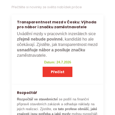
Přečtěte si novinky ze světa nabídek práce
Transparentnost mezd v Česku: Výhoda
pro nábor i značku zaměstnavatele
Uvádění mzdy v pracovních inzerátech sice
zřejmě nebude povinné
, kandidáti ho ale
očekávají. Zjistěte, jak transparentnost mezd
usnadňuje nábor a posiluje značku
zaměstnavatele.
Datum: 24.7.2026
Přečíst
Rozpočtář
Rozpočtář ve stavebnictví
se podílí na finanční
přípravě stavebních zakázek a odhaduje náklady na
jejich realizaci. Zjistěte,
co tato profese obnáší, jaké
znalosti jsou potřeba a jaké mzdy
mohou rozpočtáři