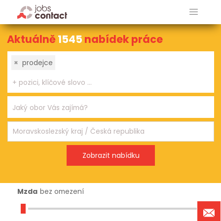
Aktuálně
1545
nabídek práce
×
prodejce
Mzda
bez omezení