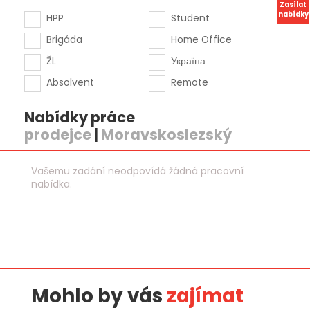
Zasílat
nabídky
HPP
Student
Brigáda
Home Office
ŽL
Україна
Absolvent
Remote
Nabídky práce
prodejce
|
Moravskoslezský
Vašemu zadání neodpovídá žádná pracovní
nabídka.
Mohlo by vás
zajímat