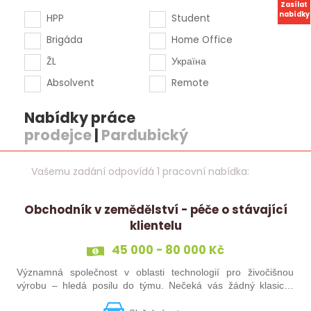
Zasílat
nabídky
HPP
Student
Brigáda
Home Office
ŽL
Україна
Absolvent
Remote
Nabídky práce
prodejce
|
Pardubický
Vašemu zadání odpovídá 1 pracovní nabídka:
Obchodník v zemědělství - péče o stávající
klientelu
45 000 - 80 000 Kč
Významná společnost v oblasti technologií pro živočišnou
výrobu – hledá posilu do týmu. Nečeká vás žádný klasický
„prodej“. Budete pečovat o současné portfolio klientů, rozvíjet