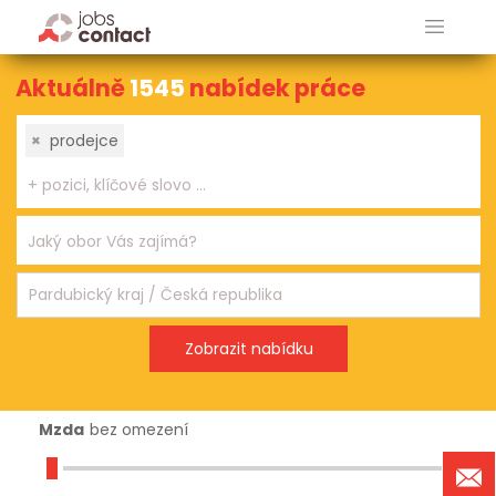
Aktuálně
1545
nabídek práce
×
prodejce
Mzda
bez omezení