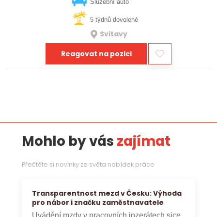
vztahy, přinášet…
Služební auto
5 týdnů dovolené
Svitavy
Reagovat na pozici
Mohlo by vás
zajímat
Přečtěte si novinky ze světa nabídek práce
Transparentnost mezd v Česku: Výhoda
pro nábor i značku zaměstnavatele
Uvádění mzdy v pracovních inzerátech sice