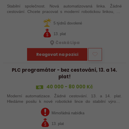
Stabilní společnost. Nová automatizovaná linka. Žádné
cestování. Chcete pracovat s moderní robotickou linkou, ale
nechcete být pořád na cestách? Hledáme zkušené robotiky i
šikovné absolventy…
5 týdnů dovolené
13. plat
Česká Lípa
Reagovat na pozici
PLC programátor - bez cestování, 13. a 14.
plat!
40 000 - 80 000 Kč
Moderní automatizace. Žádné cestování. 13. a 14. plat.
Hledáme posilu k nové robotické lince do stabilní výrobní
společnosti. Máte už zkušenosti s PLC programováním nebo
jste šikovný absolvent…
Mimořádná nabídka
13. plat