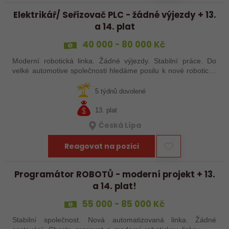
Elektrikář/ Seřizovač PLC - žádné výjezdy + 13.
a 14. plat
40 000 - 80 000 Kč
Moderní robotická linka. Žádné výjezdy. Stabilní práce. Do
velké automotive společnosti hledáme posilu k nové robotické
lince. Hledáme šikovného elektrikáře nebo seřizovače, kterého
baví moderní…
5 týdnů dovolené
13. plat
Česká Lípa
Reagovat na pozici
Programátor ROBOTŮ - moderní projekt + 13.
a 14. plat!
55 000 - 85 000 Kč
Stabilní společnost. Nová automatizovaná linka. Žádné