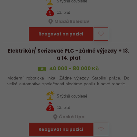
baví moderní…
5 týdnů dovolené
13. plat
Mladá Boleslav
Reagovat na pozici
Elektrikář/ Seřizovač PLC - žádné výjezdy + 13.
a 14. plat
40 000 - 80 000 Kč
Moderní robotická linka. Žádné výjezdy. Stabilní práce. Do
velké automotive společnosti hledáme posilu k nové robotické
lince. Hledáme šikovného elektrikáře nebo seřizovače, kterého
baví moderní…
5 týdnů dovolené
13. plat
Česká Lípa
Reagovat na pozici