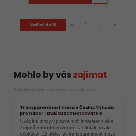
Načíst další
2
⯈
⯇
1
Mohlo by vás
zajímat
Přečtěte si novinky ze světa nabídek práce
Transparentnost mezd v Česku: Výhoda
pro nábor i značku zaměstnavatele
Uvádění mzdy v pracovních inzerátech sice
zřejmě nebude povinné
, kandidáti ho ale
očekávají. Zjistěte, jak transparentnost mezd