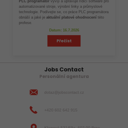
PLC programátor
vyvíjí a upravuje řídicí software pro
automatizované stroje, výrobní linky a průmyslové
technologie. Podívejte se, co práce PLC programátora
obnáší a jaké je
aktuální platové ohodnocení
této
profese.
Datum: 16.7.2026
Přečíst
Jobs Contact
Personální agentura
dotaz@jobscontact.cz
+420 602 642 915
Křenová 531/69a, 602 00 Brno