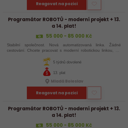
Reagovat na pozici
Programátor ROBOTŮ - moderní projekt + 13.
a 14. plat!
55 000 - 85 000 Kč
Stabilní společnost. Nová automatizovaná linka. Žádné
cestování. Chcete pracovat s moderní robotickou linkou, ale
nechcete být pořád na cestách? Hledáme zkušené robotiky i
šikovné absolventy…
5 týdnů dovolené
13. plat
Mladá Boleslav
Reagovat na pozici
Programátor ROBOTŮ - moderní projekt + 13.
a 14. plat!
55 000 - 85 000 Kč