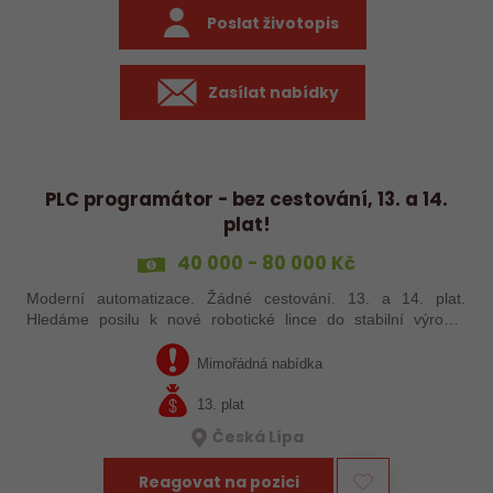
Poslat životopis
Zasílat nabídky
PLC programátor - bez cestování, 13. a 14.
plat!
40 000 - 80 000 Kč
Moderní automatizace. Žádné cestování. 13. a 14. plat.
Hledáme posilu k nové robotické lince do stabilní výrobní
společnosti. Máte už zkušenosti s PLC programováním nebo
jste šikovný absolvent…
Mimořádná nabídka
13. plat
Česká Lípa
Reagovat na pozici