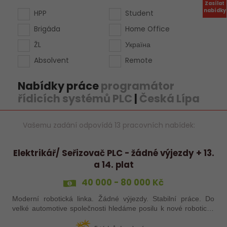
Zasílat
nabídky
HPP
Student
Brigáda
Home Office
ŽL
Україна
Absolvent
Remote
Nabídky práce
programátor
řídicích systémů PLC
|
Česká Lípa
Vašemu zadání odpovídá 13 pracovních nabídek:
Elektrikář/ Seřizovač PLC - žádné výjezdy + 13.
a 14. plat
40 000 - 80 000 Kč
Moderní robotická linka. Žádné výjezdy. Stabilní práce. Do
velké automotive společnosti hledáme posilu k nové robotické
lince. Hledáme šikovného elektrikáře nebo seřizovače, kterého