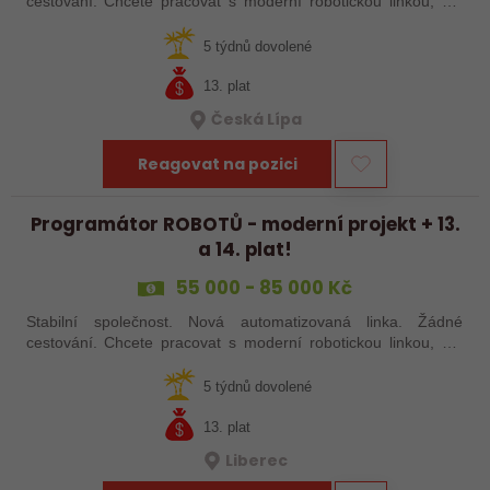
cestování. Chcete pracovat s moderní robotickou linkou, ale
nechcete být pořád na cestách? Hledáme zkušené robotiky i
šikovné absolventy…
5 týdnů dovolené
13. plat
Česká Lípa
Reagovat na pozici
Programátor ROBOTŮ - moderní projekt + 13.
a 14. plat!
55 000 - 85 000 Kč
Stabilní společnost. Nová automatizovaná linka. Žádné
cestování. Chcete pracovat s moderní robotickou linkou, ale
nechcete být pořád na cestách? Hledáme zkušené robotiky i
šikovné absolventy…
5 týdnů dovolené
13. plat
Liberec