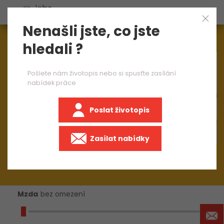
Nenašli jste, co jste
Aktuálně
1545
nabídek práce
hledali ?
×
programátor
Pošlete nám životopis nebo si spusťte zasílání
nabídek práce
Poslat životopis
Zasílat nabídky
Mzda
bez omezení