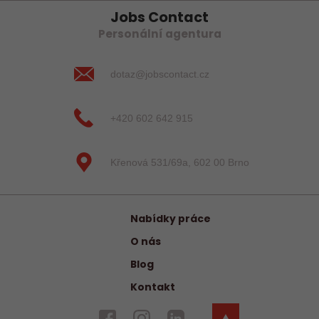
Jobs Contact
Personální agentura
dotaz@jobscontact.cz
+420 602 642 915
Křenová 531/69a, 602 00 Brno
Nabídky práce
O nás
Blog
Kontakt