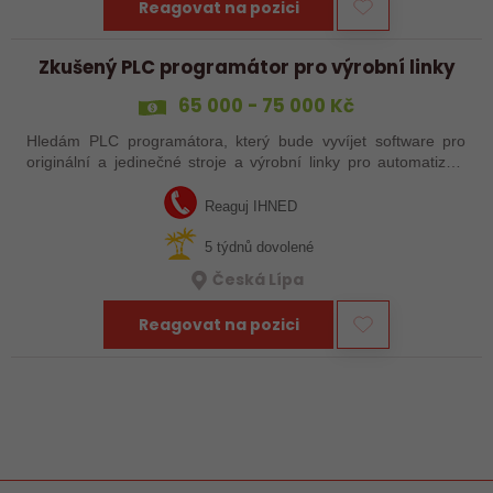
Reagovat na pozici
Zkušený PLC programátor pro výrobní linky
65 000 - 75 000 Kč
Hledám PLC programátora, který bude vyvíjet software pro
originální a jedinečné stroje a výrobní linky pro automatizaci
výroby, převážně pro automobilový průmysl. Jestli chcete mít
možnost pracovat v…
Reaguj IHNED
5 týdnů dovolené
Česká Lípa
Reagovat na pozici