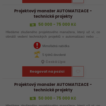
Projektový manažer AUTOMATIZACE -
technické projekty
50 000 - 75 000 Kč
Hledáme zkušeného projektového manažera, který už ví, co
obnáší vedení technických projektů v automatizaci nebo má
zkušenosti s automatizačními výrobními linkami. S rostoucím
objemem zakázek proto…
Mimořádná nabídka
5 týdnů dovolené
Česká Lípa
Reagovat na pozici
Projektový manažer AUTOMATIZACE -
technické projekty
50 000 - 75 000 Kč
Hledáme zkušeného projektového manažera, který už ví, co