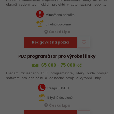
obnáší vedení technických projektů v automatizaci nebo má
zkušenosti s automatizačními výrobními linkami. S rostoucím
objemem zakázek proto…
Mimořádná nabídka
5 týdnů dovolené
Česká Lípa
Reagovat na pozici
PLC programátor pro výrobní linky
65 000 - 75 000 Kč
Hledám zkušeného PLC programátora, který bude vyvíjet
software pro originální a jedinečné stroje a výrobní linky pro
automatizaci výroby, převážně pro automobilový průmysl. Jestli
chcete mít možnost…
Reaguj IHNED
5 týdnů dovolené
Česká Lípa