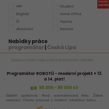
Zasílat
nabídky
HPP
Student
Brigáda
Home Office
ŽL
Україна
Absolvent
Remote
Nabídky práce
programátor
|
Česká Lípa
Vašemu zadání odpovídá 10 pracovních nabídek:
Programátor ROBOTŮ - moderní projekt + 13.
a 14. plat!
55 000 - 85 000 Kč
Stabilní společnost. Nová automatizovaná linka. Žádné
cestování. Chcete pracovat s moderní robotickou linkou, ale
nechcete být pořád na cestách? Hledáme zkušené robotiky i