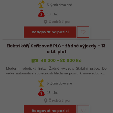
baví moderní…
5 týdnů dovolené
13. plat
Česká Lípa
Reagovat na pozici
Elektrikář/ Seřizovač PLC - žádné výjezdy + 13.
a 14. plat
40 000 - 80 000 Kč
Moderní robotická linka. Žádné výjezdy. Stabilní práce. Do
velké automotive společnosti hledáme posilu k nové robotické
lince. Hledáme šikovného elektrikáře nebo seřizovače, kterého
baví moderní…
5 týdnů dovolené
13. plat
Česká Lípa
Reagovat na pozici