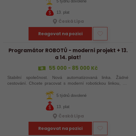
šikovné absolventy…
5 týdnů dovolené
13. plat
Česká Lípa
Reagovat na pozici
Programátor ROBOTŮ - moderní projekt + 13.
a 14. plat!
55 000 - 85 000 Kč
Stabilní společnost. Nová automatizovaná linka. Žádné
cestování. Chcete pracovat s moderní robotickou linkou, ale
nechcete být pořád na cestách? Hledáme zkušené robotiky i
šikovné absolventy…
5 týdnů dovolené
13. plat
Česká Lípa
Reagovat na pozici