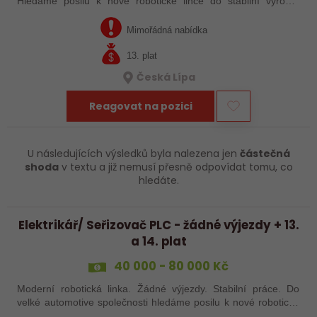
Hledáme posilu k nové robotické lince do stabilní výrobní
společnosti. Máte už zkušenosti s PLC programováním nebo
jste šikovný absolvent…
Mimořádná nabídka
13. plat
Česká Lípa
Reagovat na pozici
U následujících výsledků byla nalezena jen
částečná
shoda
v textu a již nemusí přesně odpovídat tomu, co
hledáte.
Elektrikář/ Seřizovač PLC - žádné výjezdy + 13.
a 14. plat
40 000 - 80 000 Kč
Moderní robotická linka. Žádné výjezdy. Stabilní práce. Do
velké automotive společnosti hledáme posilu k nové robotické
lince. Hledáme šikovného elektrikáře nebo seřizovače, kterého