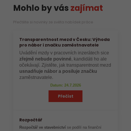
Mohlo by vás
zajímat
Přečtěte si novinky ze světa nabídek práce
Transparentnost mezd v Česku: Výhoda
pro nábor i značku zaměstnavatele
Uvádění mzdy v pracovních inzerátech sice
zřejmě nebude povinné
, kandidáti ho ale
očekávají. Zjistěte, jak transparentnost mezd
usnadňuje nábor a posiluje značku
zaměstnavatele.
Datum: 24.7.2026
Přečíst
Rozpočtář
Rozpočtář ve stavebnictví
se podílí na finanční