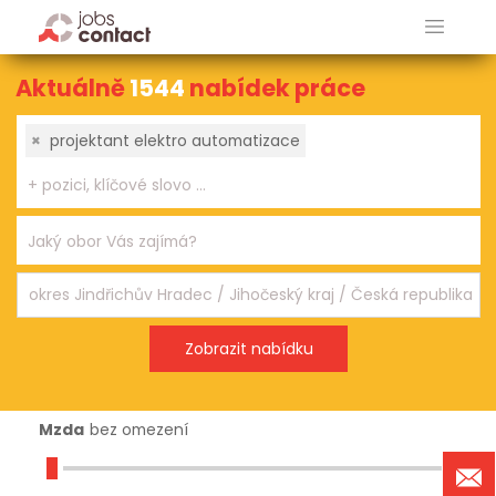
Aktuálně
1544
nabídek práce
×
projektant elektro automatizace
Mzda
bez omezení