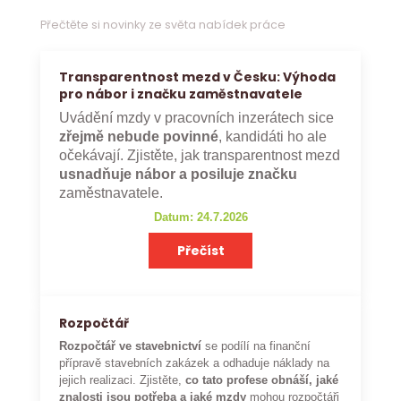
Přečtěte si novinky ze světa nabídek práce
Transparentnost mezd v Česku: Výhoda
pro nábor i značku zaměstnavatele
Uvádění mzdy v pracovních inzerátech sice
zřejmě nebude povinné
, kandidáti ho ale
očekávají. Zjistěte, jak transparentnost mezd
usnadňuje nábor a posiluje značku
zaměstnavatele.
Datum: 24.7.2026
Přečíst
Rozpočtář
Rozpočtář ve stavebnictví
se podílí na finanční
přípravě stavebních zakázek a odhaduje náklady na
jejich realizaci. Zjistěte,
co tato profese obnáší, jaké
znalosti jsou potřeba a jaké mzdy
mohou rozpočtáři