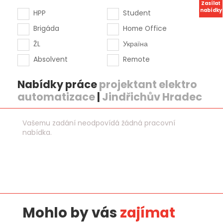
Zasílat
nabídky
HPP
Student
Brigáda
Home Office
ŽL
Україна
Absolvent
Remote
Nabídky práce
projektant elektro
automatizace
|
Jindřichův Hradec
Vašemu zadání neodpovídá žádná pracovní
nabídka.
Mohlo by vás
zajímat