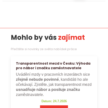
Mohlo by vás
zajímat
Přečtěte si novinky ze světa nabídek práce
Transparentnost mezd v Česku: Výhoda
pro nábor i značku zaměstnavatele
Uvádění mzdy v pracovních inzerátech sice
zřejmě nebude povinné
, kandidáti ho ale
očekávají. Zjistěte, jak transparentnost mezd
usnadňuje nábor a posiluje značku
zaměstnavatele.
Datum: 24.7.2026