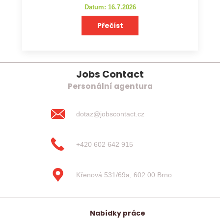
Datum: 16.7.2026
Přečíst
Jobs Contact
Personální agentura
dotaz@jobscontact.cz
+420 602 642 915
Křenová 531/69a, 602 00 Brno
Nabídky práce