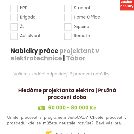
Zasílat
nabídky
HPP
Student
Brigáda
Home Office
ŽL
Україна
Absolvent
Remote
Nabídky práce
projektant v
elektrotechnice
|
Tábor
Vašemu zadání odpovídají 2 pracovní nabídky:
Hledáme projektanta elektro | Pružná
pracovní doba
60 000 - 80 000 Kč
Umíte pracovat s programem AutoCAD? Chcete pracovat v
prostředí, kde se můžete neustále rozvíjet? Baví vás práce,
kde máte své místo a klid? Pokud jste třikrát odpověděl/a ano,