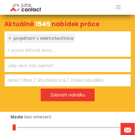
Aktuálně
1545
nabídek práce
×
projektant v elektrotechnice
Mzda
bez omezení