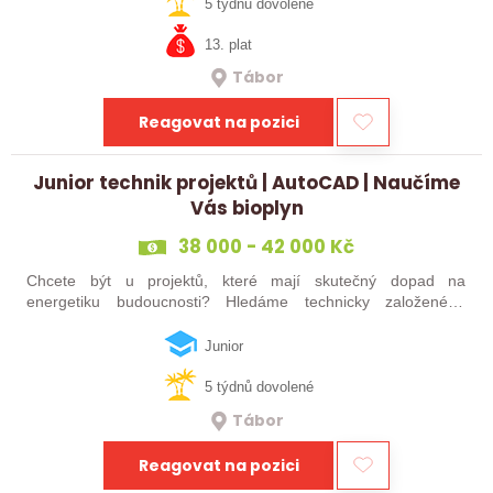
čtěte dál! Hledáme…
5 týdnů dovolené
13. plat
Tábor
Reagovat na pozici
Junior technik projektů | AutoCAD | Naučíme
Vás bioplyn
38 000 - 42 000 Kč
Chcete být u projektů, které mají skutečný dopad na
energetiku budoucnosti? Hledáme technicky založeného
kolegu nebo kolegyni, který se bude podílet na návrhu a
realizaci bioplynových stanic po celé…
Junior
5 týdnů dovolené
Tábor
Reagovat na pozici