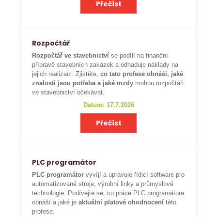
Přečíst
Rozpočtář
Rozpočtář ve stavebnictví
se podílí na finanční
přípravě stavebních zakázek a odhaduje náklady na
jejich realizaci. Zjistěte,
co tato profese obnáší, jaké
znalosti jsou potřeba a jaké mzdy
mohou rozpočtáři
ve stavebnictví očekávat.
Datum: 17.7.2026
Přečíst
PLC programátor
PLC programátor
vyvíjí a upravuje řídicí software pro
automatizované stroje, výrobní linky a průmyslové
technologie. Podívejte se, co práce PLC programátora
obnáší a jaké je
aktuální platové ohodnocení
této
profese.