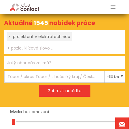
Aktuálně
1545
nabídek práce
×
projektant v elektrotechnice
+50 km
Mzda
bez omezení