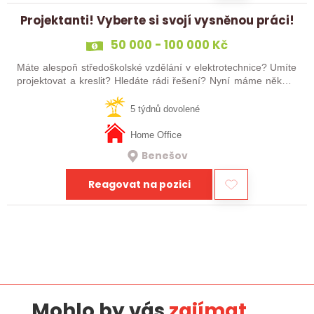
Projektanti! Vyberte si svojí vysněnou práci!
50 000 - 100 000 Kč
Máte alespoň středoškolské vzdělání v elektrotechnice? Umíte
projektovat a kreslit? Hledáte rádi řešení? Nyní máme několik
pozic pro projektanty! Vyber si tu svou vysněnou! Oceníme
zkušenosti…
5 týdnů dovolené
Home Office
Benešov
Reagovat na pozici
Mohlo by vás
zajímat