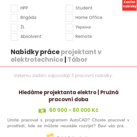
Zasílat
nabídky
HPP
Student
Brigáda
Home Office
ŽL
Україна
Absolvent
Remote
Nabídky práce
projektant v
elektrotechnice
|
Tábor
Vašemu zadání odpovídají 3 pracovní nabídky:
Hledáme projektanta elektro | Pružná
pracovní doba
60 000 - 80 000 Kč
Umíte pracovat s programem AutoCAD? Chcete pracovat v
prostředí, kde se můžete neustále rozvíjet? Baví vás práce,
kde máte své místo a klid? Pokud jste třikrát odpověděl/a ano,