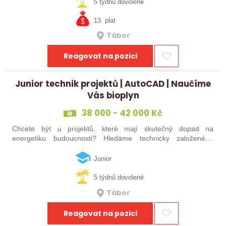
čtěte dál! Hledáme…
5 týdnů dovolené
13. plat
Tábor
Reagovat na pozici
Junior technik projektů | AutoCAD | Naučíme
Vás bioplyn
38 000 - 42 000 Kč
Chcete být u projektů, které mají skutečný dopad na
energetiku budoucnosti? Hledáme technicky založeného
kolegu nebo kolegyni, který se bude podílet na návrhu a
realizaci bioplynových stanic po celé…
Junior
5 týdnů dovolené
Tábor
Reagovat na pozici