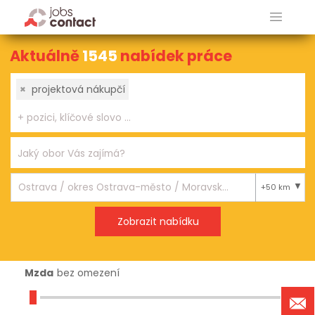
Aktuálně
1545
nabídek práce
×
projektová nákupčí
+50 km
Mzda
bez omezení