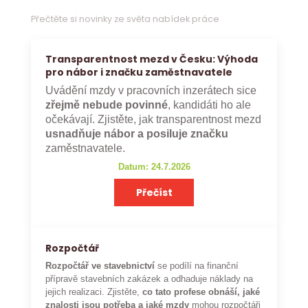
Přečtěte si novinky ze světa nabídek práce
Transparentnost mezd v Česku: Výhoda
pro nábor i značku zaměstnavatele
Uvádění mzdy v pracovních inzerátech sice
zřejmě nebude povinné
, kandidáti ho ale
očekávají. Zjistěte, jak transparentnost mezd
usnadňuje nábor a posiluje značku
zaměstnavatele.
Datum: 24.7.2026
Přečíst
Rozpočtář
Rozpočtář ve stavebnictví
se podílí na finanční
přípravě stavebních zakázek a odhaduje náklady na
jejich realizaci. Zjistěte,
co tato profese obnáší, jaké
znalosti jsou potřeba a jaké mzdy
mohou rozpočtáři