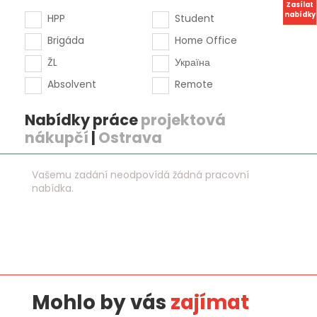
Zasílat
nabídky
HPP
Student
Brigáda
Home Office
ŽL
Україна
Absolvent
Remote
Nabídky práce
projektová
nákupčí
|
Ostrava
Vašemu zadání neodpovídá žádná pracovní
nabídka.
Mohlo by vás
zajímat