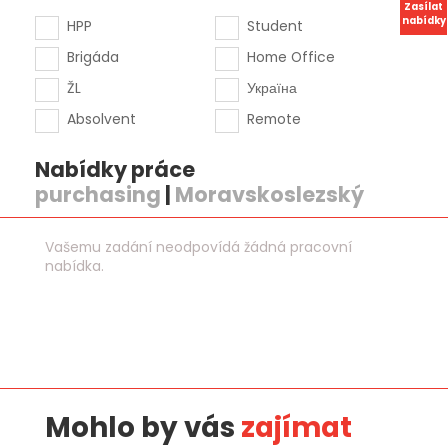
Zasílat
nabídky
HPP
Student
Brigáda
Home Office
ŽL
Україна
Absolvent
Remote
Nabídky práce
purchasing
|
Moravskoslezský
Vašemu zadání neodpovídá žádná pracovní
nabídka.
Mohlo by vás
zajímat