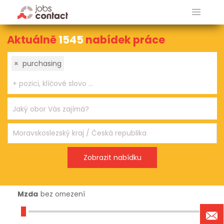
Aktuálně
1545
nabídek práce
×
purchasing
Mzda
bez omezení