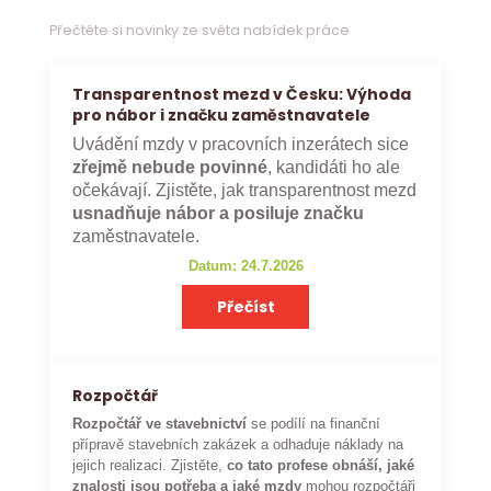
Přečtěte si novinky ze světa nabídek práce
Transparentnost mezd v Česku: Výhoda
pro nábor i značku zaměstnavatele
Uvádění mzdy v pracovních inzerátech sice
zřejmě nebude povinné
, kandidáti ho ale
očekávají. Zjistěte, jak transparentnost mezd
usnadňuje nábor a posiluje značku
zaměstnavatele.
Datum: 24.7.2026
Přečíst
Rozpočtář
Rozpočtář ve stavebnictví
se podílí na finanční
přípravě stavebních zakázek a odhaduje náklady na
jejich realizaci. Zjistěte,
co tato profese obnáší, jaké
znalosti jsou potřeba a jaké mzdy
mohou rozpočtáři