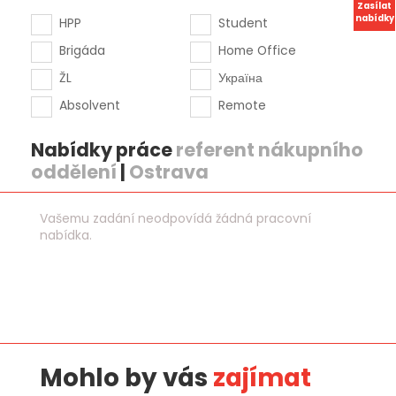
Zasílat
nabídky
HPP
Student
Brigáda
Home Office
ŽL
Україна
Absolvent
Remote
Nabídky práce
referent nákupního
oddělení
|
Ostrava
Vašemu zadání neodpovídá žádná pracovní
nabídka.
Mohlo by vás
zajímat