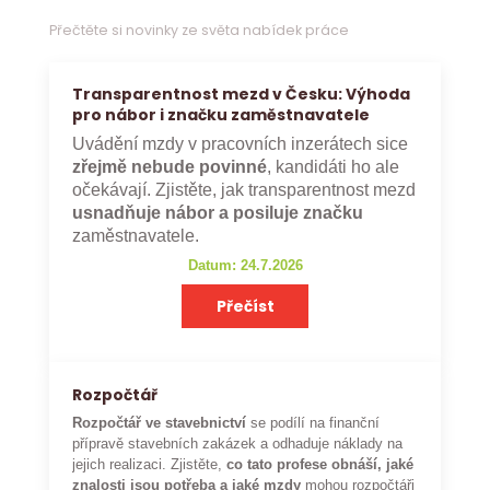
Přečtěte si novinky ze světa nabídek práce
Transparentnost mezd v Česku: Výhoda
pro nábor i značku zaměstnavatele
Uvádění mzdy v pracovních inzerátech sice
zřejmě nebude povinné
, kandidáti ho ale
očekávají. Zjistěte, jak transparentnost mezd
usnadňuje nábor a posiluje značku
zaměstnavatele.
Datum: 24.7.2026
Přečíst
Rozpočtář
Rozpočtář ve stavebnictví
se podílí na finanční
přípravě stavebních zakázek a odhaduje náklady na
jejich realizaci. Zjistěte,
co tato profese obnáší, jaké
znalosti jsou potřeba a jaké mzdy
mohou rozpočtáři