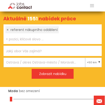
Aktuálně
1551
nabídek práce
×
referent nákupního oddělení
+50 km
Mzda
bez omezení