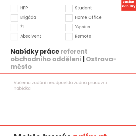
Zasílat
nabídky
HPP
Student
Brigáda
Home Office
ŽL
Україна
Absolvent
Remote
Nabídky práce
referent
obchodního oddělení
|
Ostrava-
město
Vašemu zadání neodpovídá žádná pracovní
nabídka.