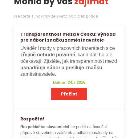
Mohlo by vás
zajímat
Přečtěte si novinky ze světa nabídek práce
Transparentnost mezd v Česku: Výhoda
pro nábor i značku zaměstnavatele
Uvádění mzdy v pracovních inzerátech sice
zřejmě nebude povinné
, kandidáti ho ale
očekávají. Zjistěte, jak transparentnost mezd
usnadňuje nábor a posiluje značku
zaměstnavatele.
Datum: 24.7.2026
Přečíst
Rozpočtář
Rozpočtář ve stavebnictví
se podílí na finanční
přípravě stavebních zakázek a odhaduje náklady na