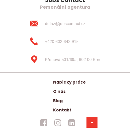
Jobs Contact
Personální agentura
dotaz@jobscontact.cz
+420 602 642 915
Křenová 531/69a, 602 00 Brno
Nabídky práce
O nás
Blog
Kontakt