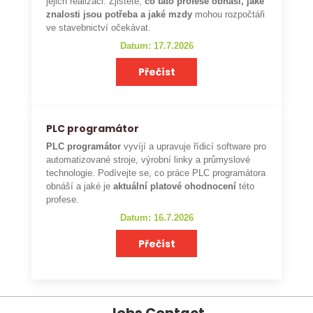
jejich realizaci. Zjistěte,
co tato profese obnáší, jaké
znalosti jsou potřeba a jaké mzdy
mohou rozpočtáři
ve stavebnictví očekávat.
Datum: 17.7.2026
Přečíst
PLC programátor
PLC programátor
vyvíjí a upravuje řídicí software pro
automatizované stroje, výrobní linky a průmyslové
technologie. Podívejte se, co práce PLC programátora
obnáší a jaké je
aktuální platové ohodnocení
této
profese.
Datum: 16.7.2026
Přečíst