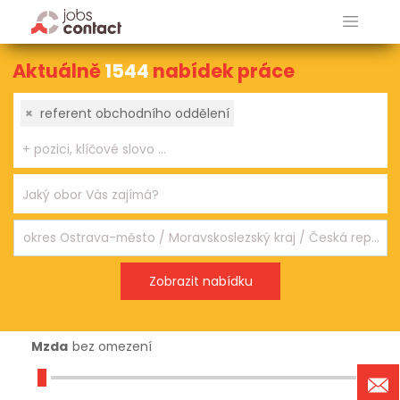
Aktuálně
1544
nabídek práce
×
referent obchodního oddělení
Mzda
bez omezení