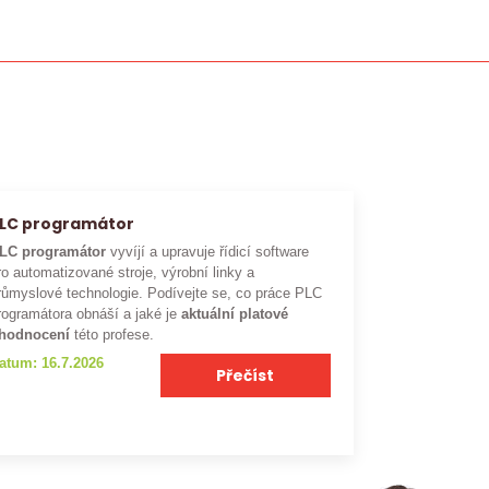
LC programátor
LC programátor
vyvíjí a upravuje řídicí software
ro automatizované stroje, výrobní linky a
růmyslové technologie. Podívejte se, co práce PLC
rogramátora obnáší a jaké je
aktuální platové
hodnocení
této profese.
atum: 16.7.2026
Přečíst