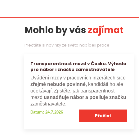
Mohlo by vás
zajímat
Přečtěte si novinky ze světa nabídek práce
Transparentnost mezd v Česku: Výhoda
pro nábor i značku zaměstnavatele
Uvádění mzdy v pracovních inzerátech sice
zřejmě nebude povinné
, kandidáti ho ale
očekávají. Zjistěte, jak transparentnost
mezd
usnadňuje nábor a posiluje značku
zaměstnavatele.
Datum: 24.7.2026
Přečíst