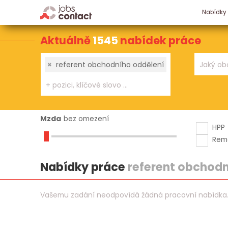
Nabídky
Aktuálně
1545
nabídek práce
×
referent obchodního oddělení
Mzda
bez omezení
HPP
Rem
Nabídky práce
referent obchodn
Vašemu zadání neodpovídá žádná pracovní nabídka