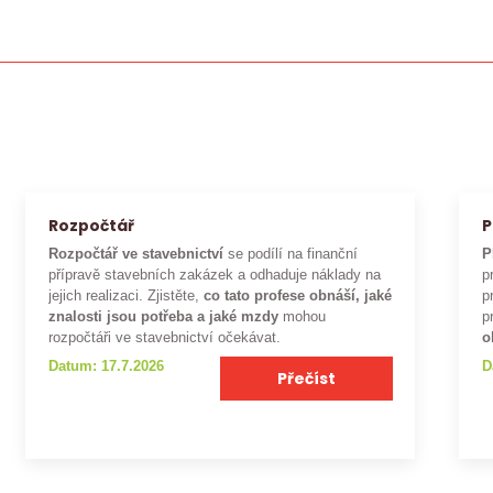
Rozpočtář
P
Rozpočtář ve stavebnictví
se podílí na finanční
P
přípravě stavebních zakázek a odhaduje náklady na
p
jejich realizaci. Zjistěte,
co tato profese obnáší, jaké
p
znalosti jsou potřeba a jaké mzdy
mohou
p
rozpočtáři ve stavebnictví očekávat.
o
Datum: 17.7.2026
D
Přečíst