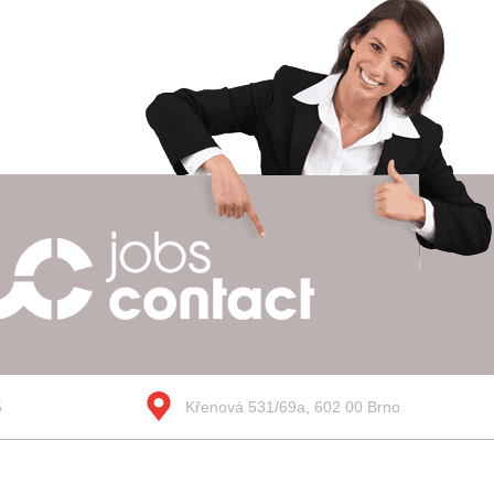
5
Křenová 531/69a, 602 00 Brno