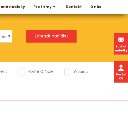
rané nabídky
Kontakt
O nás
Pro firmy
0 km
Zasílat
nabídky
dent
Home Office
Україна
Poslat
CV