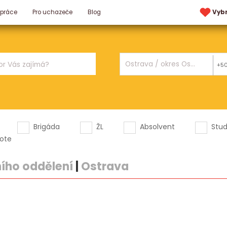
 práce
Pro uchazeče
Blog
Vyb
+5
Brigáda
ŽL
Absolvent
Stu
ote
ího oddělení
|
Ostrava
.