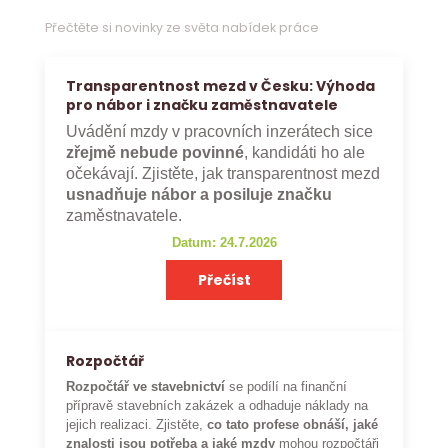
Přečtěte si novinky ze světa nabídek práce
Transparentnost mezd v Česku: Výhoda
pro nábor i značku zaměstnavatele
Uvádění mzdy v pracovních inzerátech sice
zřejmě nebude povinné
, kandidáti ho ale
očekávají. Zjistěte, jak transparentnost mezd
usnadňuje nábor a posiluje značku
zaměstnavatele.
Datum: 24.7.2026
Přečíst
Rozpočtář
Rozpočtář ve stavebnictví
se podílí na finanční
přípravě stavebních zakázek a odhaduje náklady na
jejich realizaci. Zjistěte,
co tato profese obnáší, jaké
znalosti jsou potřeba a jaké mzdy
mohou rozpočtáři