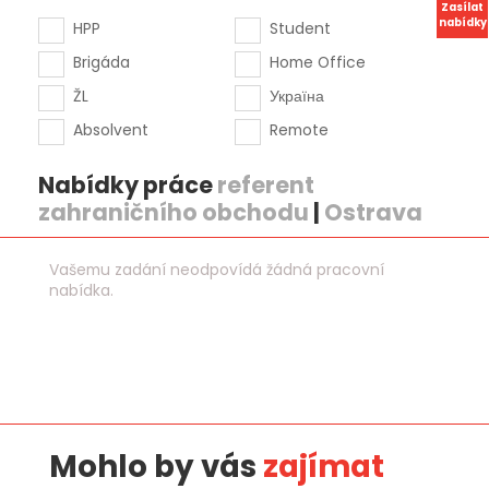
Zasílat
nabídky
HPP
Student
Brigáda
Home Office
ŽL
Україна
Absolvent
Remote
Nabídky práce
referent
zahraničního obchodu
|
Ostrava
Vašemu zadání neodpovídá žádná pracovní
nabídka.
Mohlo by vás
zajímat