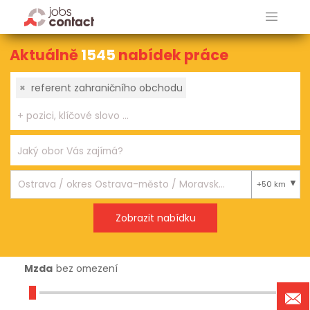
Aktuálně
1545
nabídek práce
×
referent zahraničního obchodu
+50 km
Mzda
bez omezení