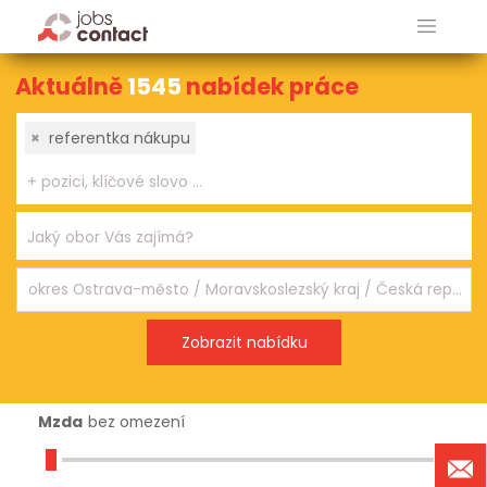
Aktuálně
1545
nabídek práce
×
referentka nákupu
Mzda
bez omezení