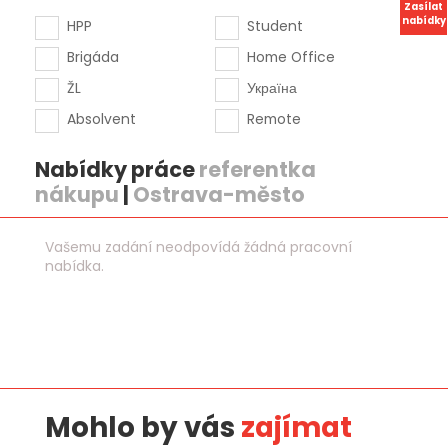
Zasílat
nabídky
HPP
Student
Brigáda
Home Office
ŽL
Україна
Absolvent
Remote
Nabídky práce
referentka
nákupu
|
Ostrava-město
Vašemu zadání neodpovídá žádná pracovní
nabídka.
Mohlo by vás
zajímat