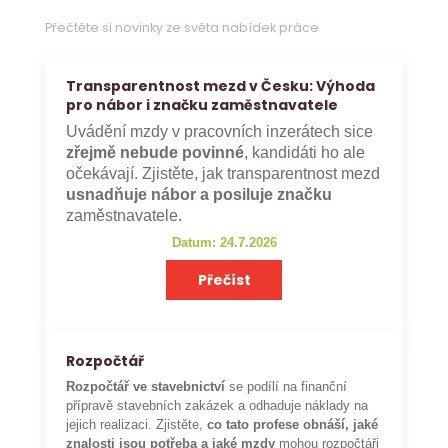
Přečtěte si novinky ze světa nabídek práce
Transparentnost mezd v Česku: Výhoda
pro nábor i značku zaměstnavatele
Uvádění mzdy v pracovních inzerátech sice
zřejmě nebude povinné
, kandidáti ho ale
očekávají. Zjistěte, jak transparentnost mezd
usnadňuje nábor a posiluje značku
zaměstnavatele.
Datum: 24.7.2026
Přečíst
Rozpočtář
Rozpočtář ve stavebnictví
se podílí na finanční
přípravě stavebních zakázek a odhaduje náklady na
jejich realizaci. Zjistěte,
co tato profese obnáší, jaké
znalosti jsou potřeba a jaké mzdy
mohou rozpočtáři