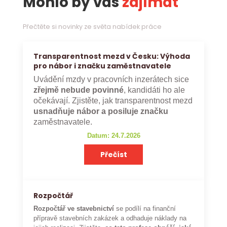
Mohlo by vás
zajímat
Přečtěte si novinky ze světa nabídek práce
Transparentnost mezd v Česku: Výhoda
pro nábor i značku zaměstnavatele
Uvádění mzdy v pracovních inzerátech sice
zřejmě nebude povinné
, kandidáti ho ale
očekávají. Zjistěte, jak transparentnost mezd
usnadňuje nábor a posiluje značku
zaměstnavatele.
Datum: 24.7.2026
Přečíst
Rozpočtář
Rozpočtář ve stavebnictví
se podílí na finanční
přípravě stavebních zakázek a odhaduje náklady na