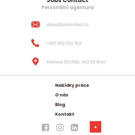
Jobs Contact
Personální agentura
dotaz@jobscontact.cz
+420 602 642 915
Křenová 531/69a, 602 00 Brno
Nabídky práce
O nás
Blog
Kontakt