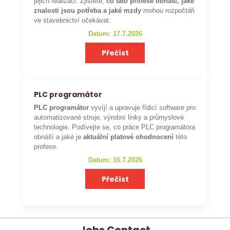
jejich realizaci. Zjistěte,
co tato profese obnáší, jaké
znalosti jsou potřeba a jaké mzdy
mohou rozpočtáři
ve stavebnictví očekávat.
Datum: 17.7.2026
Přečíst
PLC programátor
PLC programátor
vyvíjí a upravuje řídicí software pro
automatizované stroje, výrobní linky a průmyslové
technologie. Podívejte se, co práce PLC programátora
obnáší a jaké je
aktuální platové ohodnocení
této
profese.
Datum: 16.7.2026
Přečíst