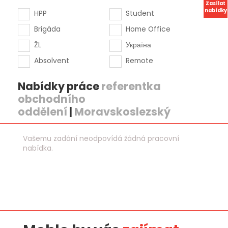
Zasílat
nabídky
HPP
Student
Brigáda
Home Office
ŽL
Україна
Absolvent
Remote
Nabídky práce
referentka
obchodního
oddělení
|
Moravskoslezský
Vašemu zadání neodpovídá žádná pracovní
nabídka.