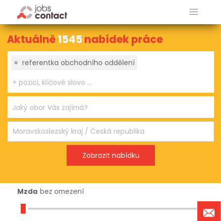
Aktuálně
1545
nabídek práce
×
referentka obchodního oddělení
Mzda
bez omezení