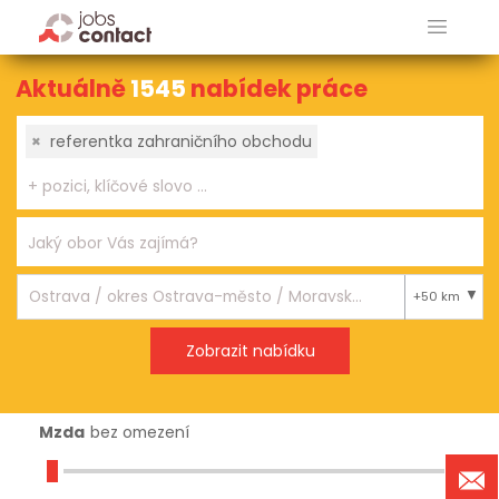
Aktuálně
1545
nabídek práce
×
referentka zahraničního obchodu
+50 km
Mzda
bez omezení