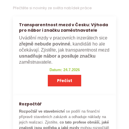
Přečtěte si novinky ze světa nabídek práce
Transparentnost mezd v Česku: Výhoda
pro nábor i značku zaměstnavatele
Uvádění mzdy v pracovních inzerátech sice
zřejmě nebude povinné
, kandidáti ho ale
očekávají. Zjistěte, jak transparentnost mezd
usnadňuje nábor a posiluje značku
zaměstnavatele.
Datum: 24.7.2026
Přečíst
Rozpočtář
Rozpočtář ve stavebnictví
se podílí na finanční
přípravě stavebních zakázek a odhaduje náklady na
jejich realizaci. Zjistěte,
co tato profese obnáší, jaké
znalosti jsou potřeba a jaké mzdy
mohou rozpočtáři