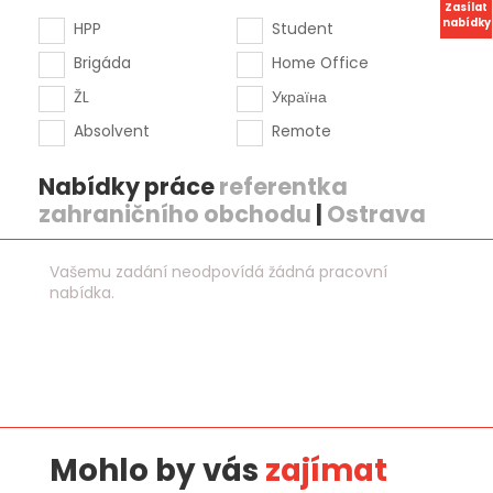
Zasílat
nabídky
HPP
Student
Brigáda
Home Office
ŽL
Україна
Absolvent
Remote
Nabídky práce
referentka
zahraničního obchodu
|
Ostrava
Vašemu zadání neodpovídá žádná pracovní
nabídka.
Mohlo by vás
zajímat