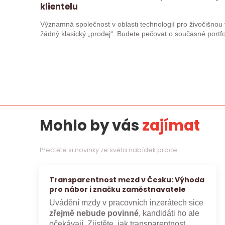
klientelu
Významná společnost v oblasti technologií pro živočišnou výrobu
žádný klasický „prodej“. Budete pečovat o současné portfol
Mohlo by vás
zajímat
Přečtěte si novinky ze světa nabídek práce
Transparentnost mezd v Česku: Výhoda
pro nábor i značku zaměstnavatele
Uvádění mzdy v pracovních inzerátech sice
zřejmě nebude povinné
, kandidáti ho ale
očekávají. Zjistěte, jak transparentnost