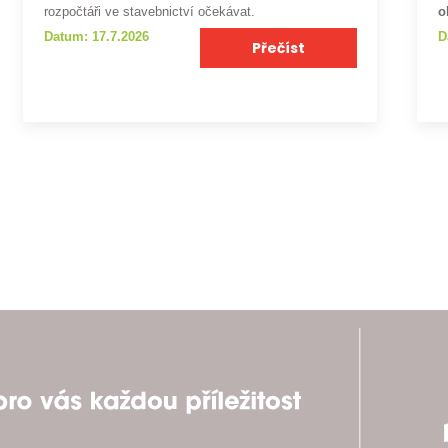
rozpočtáři ve stavebnictví očekávat.
o
Datum: 17.7.2026
D
Přečíst