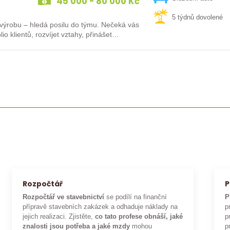
45 000 - 80 000 Kč
5 týdnů dovolené
 – hledá posilu do týmu. Nečeká vás
io klientů, rozvíjet vztahy, přinášet…
Rozpočtář
P
Rozpočtář ve stavebnictví
se podílí na finanční
P
přípravě stavebních zakázek a odhaduje náklady na
p
jejich realizaci. Zjistěte,
co tato profese obnáší, jaké
p
znalosti jsou potřeba a jaké mzdy
mohou
p