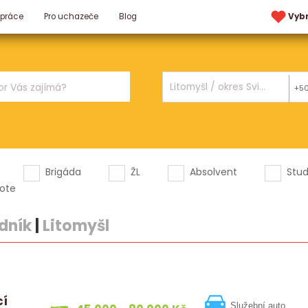
 práce
Pro uchazeče
Blog
Vyb
+5
Brigáda
ŽL
Absolvent
Stu
ote
dník
|
Litomyšl
cí
Služební auto