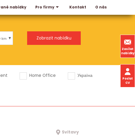
rané nabídky
Kontakt
O nás
Pro firmy
0 km
Zasílat
nabídky
dent
Home Office
Україна
Poslat
CV
Svitavy