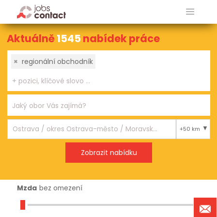
Aktuálně
1545
nabídek práce
×
regionální obchodník
+50 km
Mzda
bez omezení