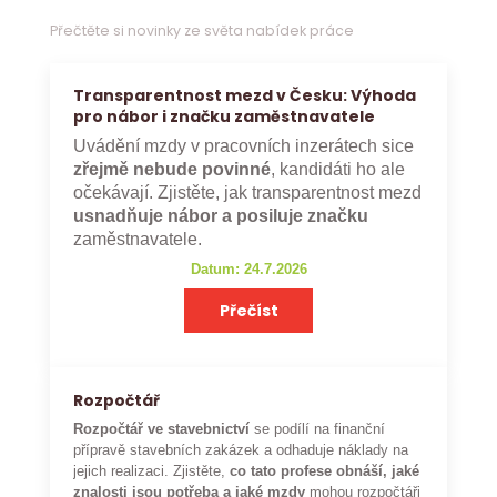
Přečtěte si novinky ze světa nabídek práce
Transparentnost mezd v Česku: Výhoda
pro nábor i značku zaměstnavatele
Uvádění mzdy v pracovních inzerátech sice
zřejmě nebude povinné
, kandidáti ho ale
očekávají. Zjistěte, jak transparentnost mezd
usnadňuje nábor a posiluje značku
zaměstnavatele.
Datum: 24.7.2026
Přečíst
Rozpočtář
Rozpočtář ve stavebnictví
se podílí na finanční
přípravě stavebních zakázek a odhaduje náklady na
jejich realizaci. Zjistěte,
co tato profese obnáší, jaké
znalosti jsou potřeba a jaké mzdy
mohou rozpočtáři