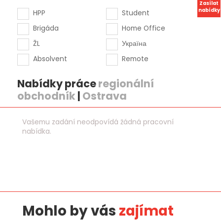
Zasílat
nabídky
HPP
Student
Brigáda
Home Office
ŽL
Україна
Absolvent
Remote
Nabídky práce
regionální
obchodník
|
Ostrava
Vašemu zadání neodpovídá žádná pracovní
nabídka.
Mohlo by vás
zajímat