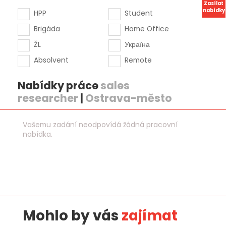
Zasílat
nabídky
HPP
Student
Brigáda
Home Office
ŽL
Україна
Absolvent
Remote
Nabídky práce
sales
researcher
|
Ostrava-město
Vašemu zadání neodpovídá žádná pracovní
nabídka.
Mohlo by vás
zajímat