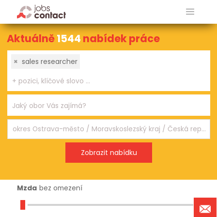
Aktuálně
1544
nabídek práce
×
sales researcher
Mzda
bez omezení