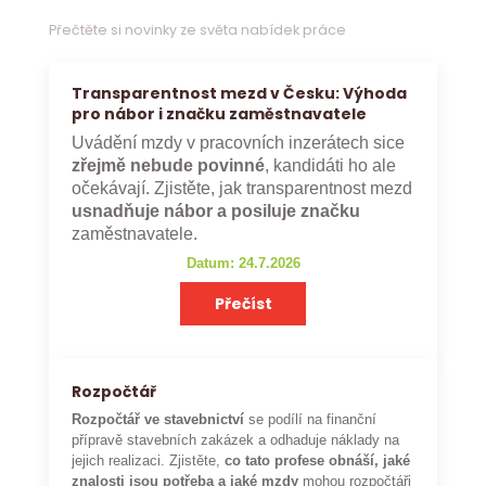
Přečtěte si novinky ze světa nabídek práce
Transparentnost mezd v Česku: Výhoda
pro nábor i značku zaměstnavatele
Uvádění mzdy v pracovních inzerátech sice
zřejmě nebude povinné
, kandidáti ho ale
očekávají. Zjistěte, jak transparentnost mezd
usnadňuje nábor a posiluje značku
zaměstnavatele.
Datum: 24.7.2026
Přečíst
Rozpočtář
Rozpočtář ve stavebnictví
se podílí na finanční
přípravě stavebních zakázek a odhaduje náklady na
jejich realizaci. Zjistěte,
co tato profese obnáší, jaké
znalosti jsou potřeba a jaké mzdy
mohou rozpočtáři