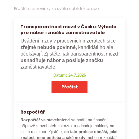
Přečtěte si novinky ze světa nabídek práce
Transparentnost mezd v Česku: Výhoda
pro nábor i značku zaměstnavatele
Uvádění mzdy v pracovních inzerátech sice
zřejmě nebude povinné
, kandidáti ho ale
očekávají. Zjistěte, jak transparentnost mezd
usnadňuje nábor a posiluje značku
zaměstnavatele.
Datum: 24.7.2026
Přečíst
Rozpočtář
Rozpočtář ve stavebnictví
se podílí na finanční
přípravě stavebních zakázek a odhaduje náklady na
jejich realizaci. Zjistěte,
co tato profese obnáší, jaké
znalosti jsou potřeba a jaké mzdy
mohou rozpočtáři