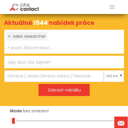
Aktuálně
1544
nabídek práce
×
sales researcher
+50 km
Mzda
bez omezení