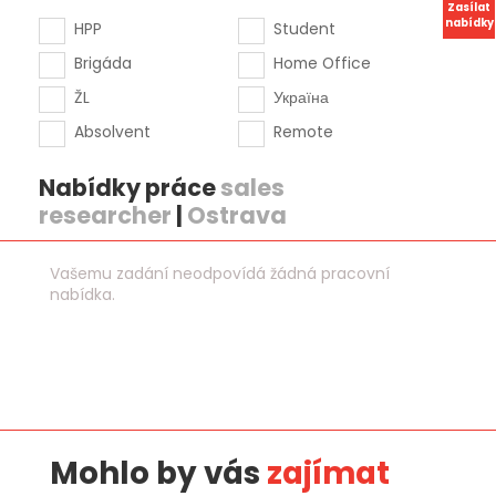
Zasílat
nabídky
HPP
Student
Brigáda
Home Office
ŽL
Україна
Absolvent
Remote
Nabídky práce
sales
researcher
|
Ostrava
Vašemu zadání neodpovídá žádná pracovní
nabídka.
Mohlo by vás
zajímat