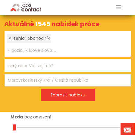
Aktuálně
1545
nabídek práce
×
senior obchodník
Mzda
bez omezení