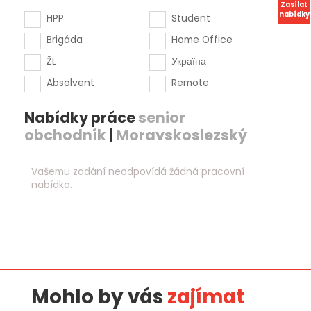
Zasílat
nabídky
HPP
Student
Brigáda
Home Office
ŽL
Україна
Absolvent
Remote
Nabídky práce
senior
obchodník
|
Moravskoslezský
Vašemu zadání neodpovídá žádná pracovní
nabídka.
Mohlo by vás
zajímat