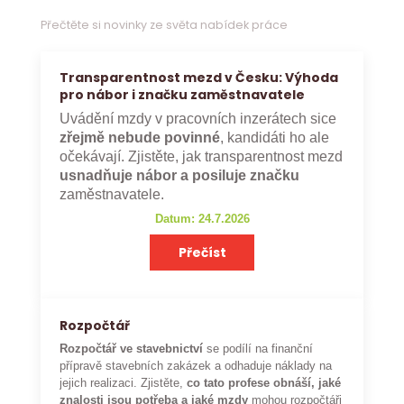
Přečtěte si novinky ze světa nabídek práce
Transparentnost mezd v Česku: Výhoda
pro nábor i značku zaměstnavatele
Uvádění mzdy v pracovních inzerátech sice
zřejmě nebude povinné
, kandidáti ho ale
očekávají. Zjistěte, jak transparentnost mezd
usnadňuje nábor a posiluje značku
zaměstnavatele.
Datum: 24.7.2026
Přečíst
Rozpočtář
Rozpočtář ve stavebnictví
se podílí na finanční
přípravě stavebních zakázek a odhaduje náklady na
jejich realizaci. Zjistěte,
co tato profese obnáší, jaké
znalosti jsou potřeba a jaké mzdy
mohou rozpočtáři