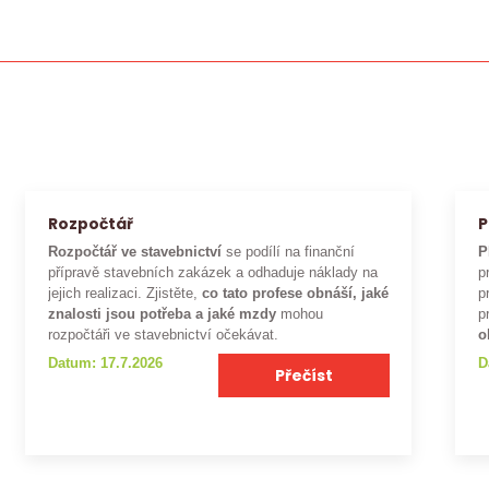
Rozpočtář
P
Rozpočtář ve stavebnictví
se podílí na finanční
P
přípravě stavebních zakázek a odhaduje náklady na
p
jejich realizaci. Zjistěte,
co tato profese obnáší, jaké
p
znalosti jsou potřeba a jaké mzdy
mohou
p
rozpočtáři ve stavebnictví očekávat.
o
Datum: 17.7.2026
D
Přečíst