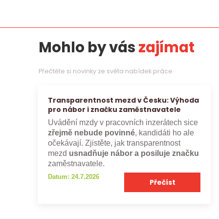
Mohlo by vás
zajímat
Přečtěte si novinky ze světa nabídek práce
Transparentnost mezd v Česku: Výhoda
pro nábor i značku zaměstnavatele
Uvádění mzdy v pracovních inzerátech sice
zřejmě nebude povinné
, kandidáti ho ale
očekávají. Zjistěte, jak transparentnost
mezd
usnadňuje nábor a posiluje značku
zaměstnavatele.
Datum: 24.7.2026
Přečíst