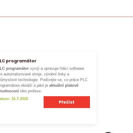
LC programátor
LC programátor
vyvíjí a upravuje řídicí software
ro automatizované stroje, výrobní linky a
růmyslové technologie. Podívejte se, co práce PLC
rogramátora obnáší a jaké je
aktuální platové
hodnocení
této profese.
atum: 16.7.2026
Přečíst