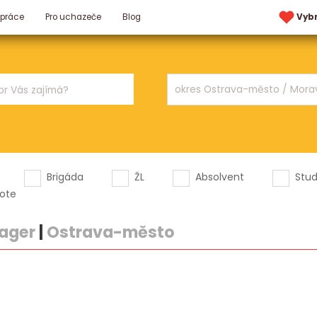
 práce
Pro uchazeče
Blog
Vyb
Brigáda
ŽL
Absolvent
Stu
ote
nager
|
Ostrava-město
.