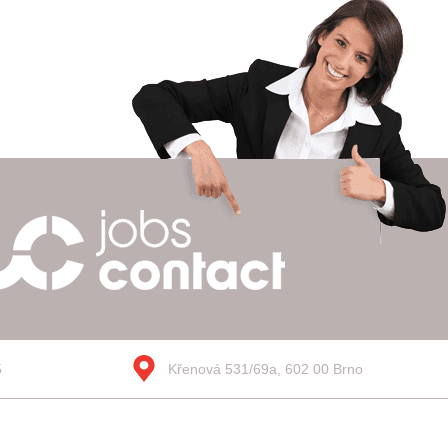
5
Křenová 531/69a, 602 00 Brno