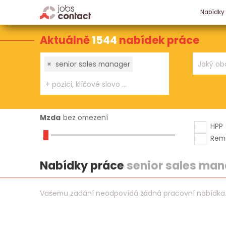
Nabídky
Aktuálně
1544
nabídek práce
×
senior sales manager
Mzda
bez omezení
HPP
Rem
Nabídky práce
senior sales ma
Vašemu zadání neodpovídá žádná pracovní nabídka