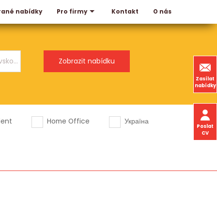
rané nabídky
Kontakt
O nás
Pro firmy
Zasílat
nabídky
dent
Home Office
Україна
Poslat
CV