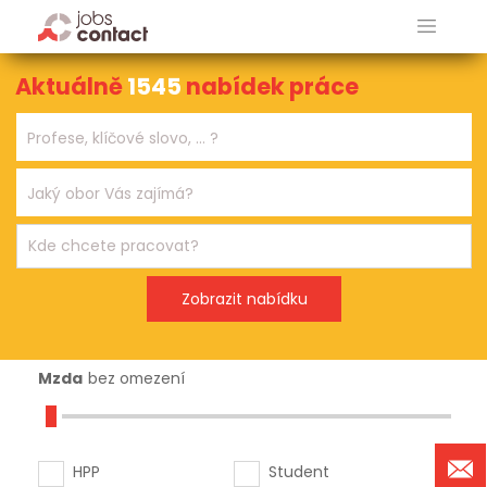
Aktuálně
1545
nabídek práce
Mzda
bez omezení
HPP
Student