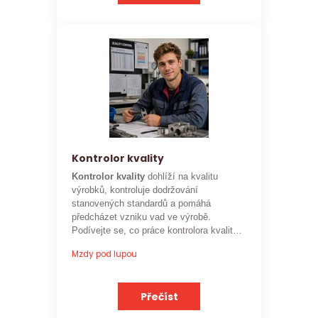
Kontrolor kvality
Kontrolor kvality
dohlíží na kvalitu
výrobků, kontroluje dodržování
stanovených standardů a pomáhá
předcházet vzniku vad ve výrobě.
Podívejte se, co práce kontrolora kvality
obnáší a jaké je
aktuální platové
Mzdy pod lupou
ohodnocení této profese
.
Přečíst