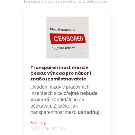
Přečtěte si novinky ze světa nabídek práce
Transparentnost mezd v
Česku: Výhoda pro nábor i
značku zaměstnavatele
Uvádění mzdy v pracovních
inzerátech sice
zřejmě nebude
povinné
, kandidáti ho ale
očekávají. Zjistěte, jak
transparentnost mezd
usnadňuje
nábor a posiluje značku
Pro firmy
zaměstnavatele.
Autor: Klára Uhlířová