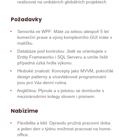
realizovat na unikátních globálních projektech.
Požadavky
Seniorita ve WPF: Máte za sebou alespoň 5 let
komerční praxe a vývoj komplexního GUI máte v
malíčku.
Databáze pod kontrolou: Jistě se orientujete v
Entity Frameworku i SQL Serveru a umíte řešit
případná úzká hrdla výkonu.
Hluboké znalosti: Koncepty jako MVVM, pokročilé
design patterny a vícevláknové programování
jsou pro Vás denní rutina.
Angličtina: Plynule a s jistotou se domluvíte s
mezinárodními kolegy slovem i písmem.
Nabízíme
Flexibilita a klid: Opravdu pružná pracovní doba
a jeden den v týdnu možnost pracovat na home-
office.