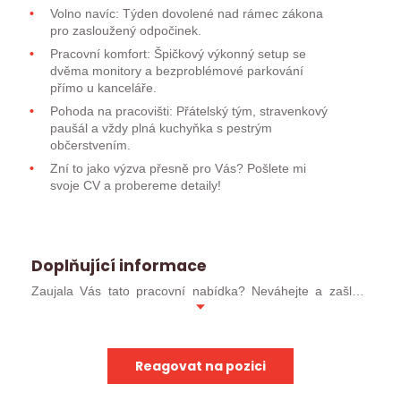
Volno navíc: Týden dovolené nad rámec zákona
pro zasloužený odpočinek.
Pracovní komfort: Špičkový výkonný setup se
dvěma monitory a bezproblémové parkování
přímo u kanceláře.
Pohoda na pracovišti: Přátelský tým, stravenkový
paušál a vždy plná kuchyňka s pestrým
občerstvením.
Zní to jako výzva přesně pro Vás? Pošlete mi
svoje CV a probereme detaily!
Doplňující informace
Zaujala Vás tato pracovní nabídka? Neváhejte a zašlete
svůj profesní životopis ve formátu MS WORD (ideálně
.docx). Pokud jste již u nás absolvoval/a pohovor, můžete
kontaktovat přímo svého konzultanta.
Reagovat na pozici
Uchazeče, kteří postoupí do užšího kola, budeme