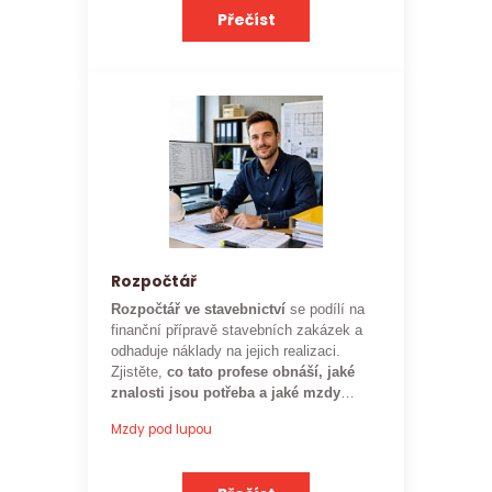
Přečíst
Rozpočtář
Rozpočtář ve stavebnictví
se podílí na
finanční přípravě stavebních zakázek a
odhaduje náklady na jejich realizaci.
Zjistěte,
co tato profese obnáší, jaké
znalosti jsou potřeba a jaké mzdy
mohou rozpočtáři ve stavebnictví
Mzdy pod lupou
očekávat.