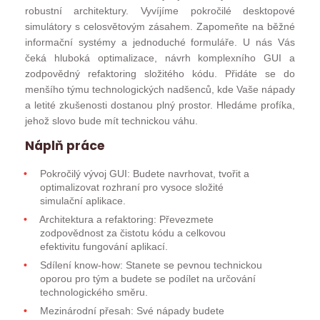
robustní architektury. Vyvíjíme pokročilé desktopové
simulátory s celosvětovým zásahem. Zapomeňte na běžné
informační systémy a jednoduché formuláře. U nás Vás
čeká hluboká optimalizace, návrh komplexního GUI a
zodpovědný refaktoring složitého kódu. Přidáte se do
menšího týmu technologických nadšenců, kde Vaše nápady
a letité zkušenosti dostanou plný prostor. Hledáme profíka,
jehož slovo bude mít technickou váhu.
Náplň práce
Pokročilý vývoj GUI: Budete navrhovat, tvořit a
optimalizovat rozhraní pro vysoce složité
simulační aplikace.
Architektura a refaktoring: Převezmete
zodpovědnost za čistotu kódu a celkovou
efektivitu fungování aplikací.
Sdílení know-how: Stanete se pevnou technickou
oporou pro tým a budete se podílet na určování
technologického směru.
Mezinárodní přesah: Své nápady budete