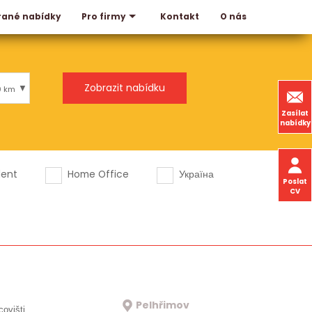
rané nabídky
Kontakt
O nás
Pro firmy
0 km
Zasílat
nabídky
dent
Home Office
Україна
Poslat
CV
Pelhřimov
covišti