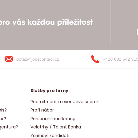
dotaz@jobscontact.cz
+420 602 642 91
Služby pro firmy
Recruitment a executive search
is?
Profi nábor
or?
Personální marketing
gentura?
Veletrhy / Talent Banka
Zajímaví kandidáti