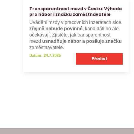
Transparentnost mezd v Česku: Výhoda
pro nábor i značku zaměstnavatele
Uvádění mzdy v pracovních inzerátech sice
zřejmě nebude povinné
, kandidáti ho ale
očekávají. Zjistěte, jak transparentnost
mezd
usnadňuje nábor a posiluje značku
zaměstnavatele.
Datum: 24.7.2026
Přečíst