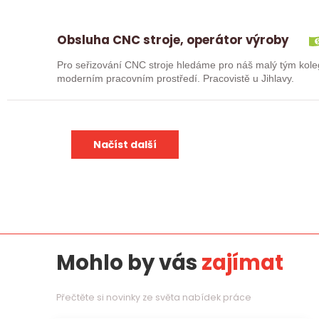
Obsluha CNC stroje, operátor výroby
Pro seřizování CNC stroje hledáme pro náš malý tým kole
moderním pracovním prostředí. Pracovistě u Jihlavy.
Načíst další
Mohlo by vás
zajímat
Přečtěte si novinky ze světa nabídek práce