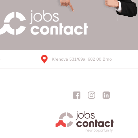
5
Křenová 531/69a, 602 00 Brno