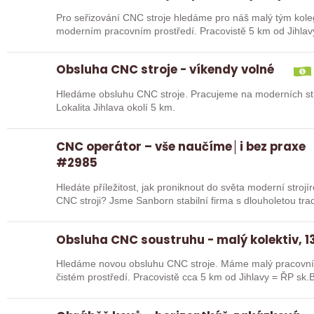
Pro seřizování CNC stroje hledáme pro náš malý tým kole
moderním pracovním prostředí. Pracovistě 5 km od Jihlav
Obsluha CNC stroje - víkendy volné
Hledáme obsluhu CNC stroje. Pracujeme na moderních str
Lokalita Jihlava okolí 5 km.
CNC operátor – vše naučíme│i bez praxe
#2985
Hledáte příležitost, jak proniknout do světa moderní stroj
CNC stroji? Jsme Sanborn stabilní firma s dlouhole
Obsluha CNC soustruhu - malý kolektiv, 13
Hledáme novou obsluhu CNC stroje. Máme malý pracovní 
čistém prostředí. Pracovistě cca 5 km od Jihlavy = ŘP sk.B