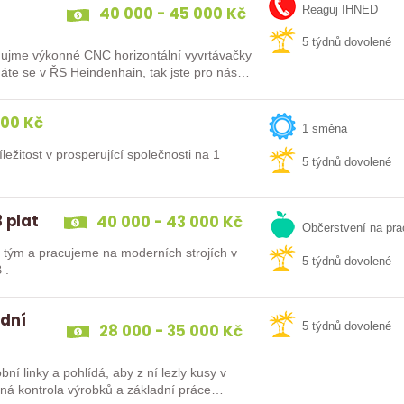
40 000 - 45 000 Kč
Reaguj IHNED
5 týdnů dovolené
me výkonné CNC horizontální vyvrtávačky
e se v ŘS Heindenhain, tak jste pro nás
000 Kč
1 směna
ležitost v prosperující společnosti na 1
5 týdnů dovolené
 plat
40 000 - 43 000 Kč
Občerstvení na pra
tým a pracujeme na moderních strojích v
5 týdnů dovolené
 .
 dní
28 000 - 35 000 Kč
5 týdnů dovolené
ní linky a pohlídá, aby z ní lezly kusy v
ěžná kontrola výrobků a základní práce…