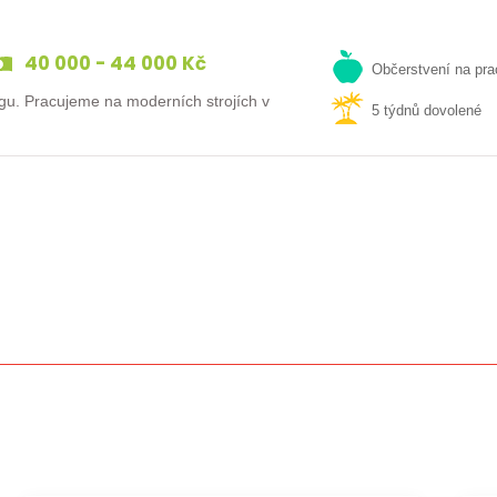
40 000 - 44 000 Kč
Občerstvení na pra
gu. Pracujeme na moderních strojích v
5 týdnů dovolené