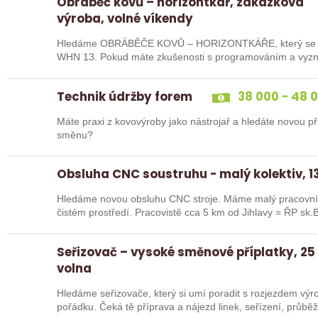
Obráběč kovů – horizontkář, zakázková
výroba, volné víkendy
Hledáme OBRÁBĚČE KOVŮ – HORIZONTKÁŘE, který se uj
WHN 13. Pokud máte zkušenosti s programováním a vyznát
ideální kandidát…
Technik údržby forem
38 000 - 48 
Máte praxi z kovovýroby jako nástrojař a hledáte novou pří
směnu?
Obsluha CNC soustruhu - malý kolektiv, 13
Hledáme novou obsluhu CNC stroje. Máme malý pracovní 
čistém prostředí. Pracovistě cca 5 km od Jihlavy = ŘP sk.B
Seřizovač – vysoké směnové příplatky, 25
volna
Hledáme seřizovače, který si umí poradit s rozjezdem výrob
pořádku. Čeká tě příprava a nájezd linek, seřízení, průb