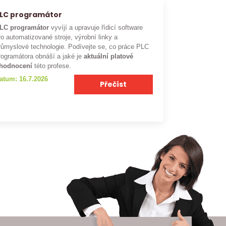
LC programátor
LC programátor
vyvíjí a upravuje řídicí software
ro automatizované stroje, výrobní linky a
růmyslové technologie. Podívejte se, co práce PLC
rogramátora obnáší a jaké je
aktuální platové
hodnocení
této profese.
atum: 16.7.2026
Přečíst