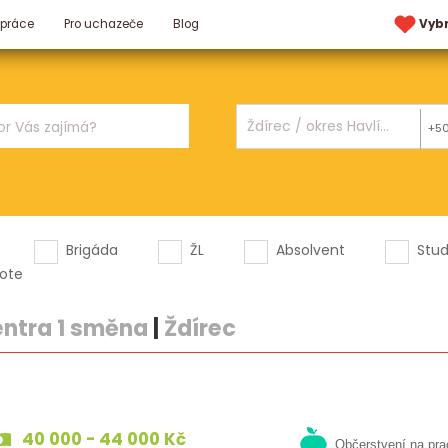
 práce
Pro uchazeče
Blog
Vyb
+5
Brigáda
ŽL
Absolvent
Stu
ote
ntra 1 směna
|
Ždírec
40 000 - 44 000 Kč
Občerstvení na pra