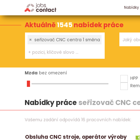
Nabídky
Aktuálně
1545
nabídek práce
×
seřizovač CNC centra 1 směna
Mzda
bez omezení
HPP
Rem
Nabídky práce
seřizovač CNC ce
Vašemu zadání odpovídá 16 pracovních nabídek:
Obsluha CNC stroje, operátor výroby