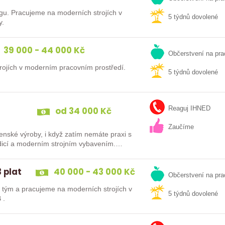
gu. Pracujeme na moderních strojích v
5 týdnů dovolené
y.
39 000 - 44 000 Kč
Občerstvení na pra
ojích v moderním pracovním prostředí.
5 týdnů dovolené
od 34 000 Kč
Reaguj IHNED
Zaučíme
írenské výroby, i když zatím nemáte praxi s
tou tradicí a moderním strojním vybavením.…
 plat
40 000 - 43 000 Kč
Občerstvení na pra
tým a pracujeme na moderních strojích v
5 týdnů dovolené
 .