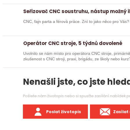
Seřizovač CNC soustruhu, nástup možný 
CNC, fajn parta a férová práce. Zní to jako něco pro Vás
Operátor CNC stroje, 5 týdnů dovolené
Uvolnilo se nám místo pro operátora CNC stroje, primárně obsluha s
zkušenost s CNC stroji, praxi, brigádu, ze školy nebo kurz? Pak dej o sobě vědět a pošli životop
Rádi…
Nenašli jste, co jste hleda
Pošlete nám životopis nebo si spusťte zasílání nabídek 
Poslat životopis
Zasílat