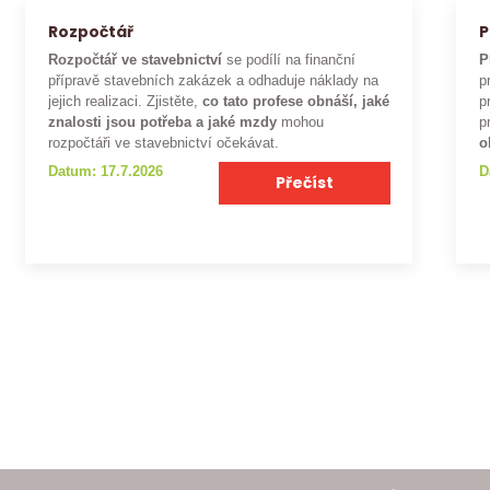
Rozpočtář
P
Rozpočtář ve stavebnictví
se podílí na finanční
P
přípravě stavebních zakázek a odhaduje náklady na
p
jejich realizaci. Zjistěte,
co tato profese obnáší, jaké
p
znalosti jsou potřeba a jaké mzdy
mohou
p
rozpočtáři ve stavebnictví očekávat.
o
Datum: 17.7.2026
D
Přečíst