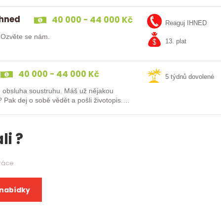
ihned
40 000 - 44 000 Kč
Reaguj IHNED
? Ozvěte se nám.
13. plat
40 000 - 44 000 Kč
5 týdnů dovolené
oustruhu. Máš už nějakou
is.
li ?
práce
 nabídky