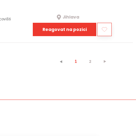
Jihlava
covišti
Reagovat na pozici
2
⯈
⯇
1