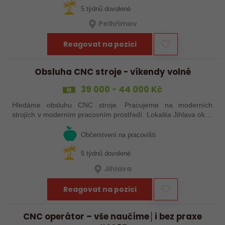
5 týdnů dovolené
Pelhřimov
Reagovat na pozici
Obsluha CNC stroje - víkendy volné
39 000 - 44 000 Kč
Hledáme obsluhu CNC stroje. Pracujeme na moderních
strojích v moderním pracovním prostředí. Lokalita Jihlava okolí
5 km.
Občerstvení na pracovišti
5 týdnů dovolené
Jihlava
Reagovat na pozici
CNC operátor – vše naučíme│i bez praxe