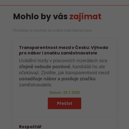
Mohlo by vás
zajímat
Přečtěte si novinky ze světa nabídek práce
Transparentnost mezd v Česku: Výhoda
pro nábor i značku zaměstnavatele
Uvádění mzdy v pracovních inzerátech sice
zřejmě nebude povinné
, kandidáti ho ale
očekávají. Zjistěte, jak transparentnost mezd
usnadňuje nábor a posiluje značku
zaměstnavatele.
Datum: 24.7.2026
Přečíst
Rozpočtář