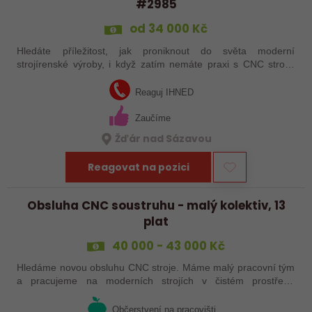
#2985
od 34 000 Kč
Hledáte příležitost, jak proniknout do světa moderní
strojírenské výroby, i když zatím nemáte praxi s CNC stroji?
Jsme Sanborn stabilní firma s dlouholetou tradicí a moderním
strojním vybavením.…
Reaguj IHNED
Zaučíme
Žďár nad Sázavou
Reagovat na pozici
Obsluha CNC soustruhu - malý kolektiv, 13
plat
40 000 - 43 000 Kč
Hledáme novou obsluhu CNC stroje. Máme malý pracovní tým
a pracujeme na moderních strojích v čistém prostředí.
Pracovistě cca 5 km od Jihlavy = ŘP sk.B .
Občerstvení na pracovišti