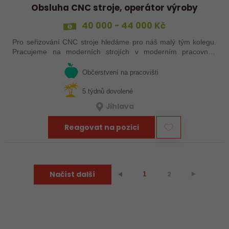
Obsluha CNC stroje, operátor výroby
40 000 - 44 000 Kč
Pro seřizování CNC stroje hledáme pro náš malý tým kolegu.
Pracujeme na moderních strojích v moderním pracovním
prostředí. Pracovistě u Jihlavy.
Občerstvení na pracovišti
5 týdnů dovolené
Jihlava
Reagovat na pozici
Načíst další
2
⯈
⯇
1