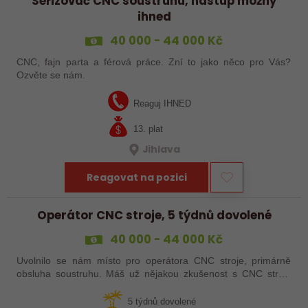
Seřizovač CNC soustruhu, nástup možný
ihned
40 000 - 44 000 Kč
CNC, fajn parta a férová práce. Zní to jako něco pro Vás?
Ozvěte se nám.
Reaguj IHNED
13. plat
Jihlava
Reagovat na pozici
Operátor CNC stroje, 5 týdnů dovolené
40 000 - 44 000 Kč
Uvolnilo se nám místo pro operátora CNC stroje, primárně
obsluha soustruhu. Máš už nějakou zkušenost s CNC stroji,
praxi, brigádu, ze školy nebo kurz? Pak dej o sobě vědět a
pošli životopis. Rádi…
5 týdnů dovolené