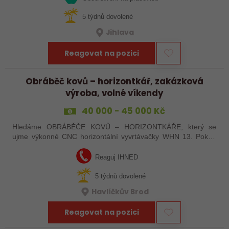
5 týdnů dovolené
Jihlava
Reagovat na pozici
Obráběč kovů – horizontkář, zakázková
výroba, volné víkendy
40 000 - 45 000 Kč
Hledáme OBRÁBĚČE KOVŮ – HORIZONTKÁŘE, který se
ujme výkonné CNC horizontální vyvrtávačky WHN 13. Pokud
máte zkušenosti s programováním a vyznáte se v ŘS
Heindenhain, tak jste pro nás ideální kandidát…
Reaguj IHNED
5 týdnů dovolené
Havlíčkův Brod
Reagovat na pozici