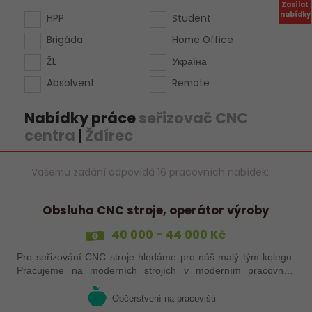
Zasílat
nabídky
HPP
Student
Brigáda
Home Office
ŽL
Україна
Absolvent
Remote
Nabídky práce
seřizovač CNC
centra
|
Ždírec
Vašemu zadání odpovídá 16 pracovních nabídek:
Obsluha CNC stroje, operátor výroby
40 000 - 44 000 Kč
Pro seřizování CNC stroje hledáme pro náš malý tým kolegu.
Pracujeme na moderních strojích v moderním pracovním
prostředí. Pracovistě 5 km od Jihlavy.
Občerstvení na pracovišti