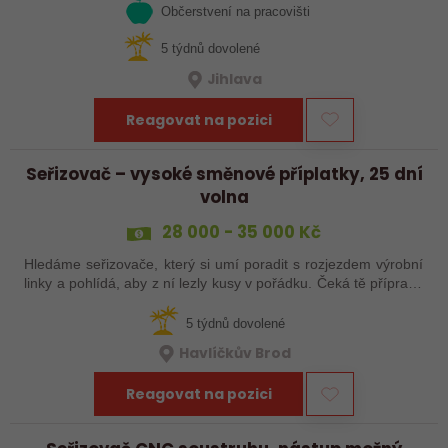
Občerstvení na pracovišti
5 týdnů dovolené
Jihlava
Reagovat na pozici
Seřizovač – vysoké směnové příplatky, 25 dní
volna
28 000 - 35 000 Kč
Hledáme seřizovače, který si umí poradit s rozjezdem výrobní
linky a pohlídá, aby z ní lezly kusy v pořádku. Čeká tě příprava
a nájezd linek, seřízení, průběžná kontrola výrobků a základní
práce…
5 týdnů dovolené
Havlíčkův Brod
Reagovat na pozici