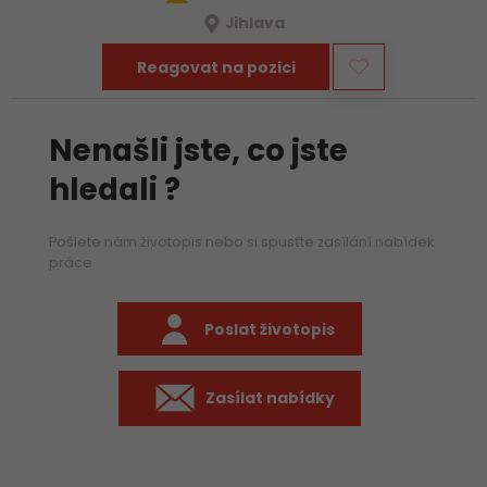
Jihlava
Reagovat na pozici
Nenašli jste, co jste
hledali ?
Pošlete nám životopis nebo si spusťte zasílání nabídek
práce
Poslat životopis
Zasílat nabídky