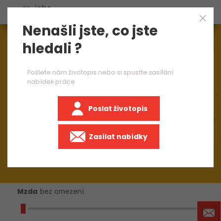
Nenašli jste, co jste
Aktuálně
1545
nabídek práce
hledali ?
×
seřizovač CNC centra
Pošlete nám životopis nebo si spusťte zasílání
nabídek práce
Poslat životopis
+50 km
Zasílat nabídky
Mzda
bez omezení