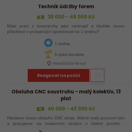
Technik údržby forem
38 000 - 48 000 Kč
Máte praxi z kovovýroby jako nástrojař a hledáte novou
příležitost v prosperující společnosti na 1 směnu?
1 směna
5 týdnů dovolené
Havlíčkův Brod
Reagovat na pozici
Obsluha CNC soustruhu - malý kolektiv, 13
plat
40 000 - 43 000 Kč
Hledáme novou obsluhu CNC stroje. Máme malý pracovní tým
a pracujeme na moderních strojích v čistém prostředí.
Pracovistě cca 5 km od Jihlavy = ŘP sk.B .