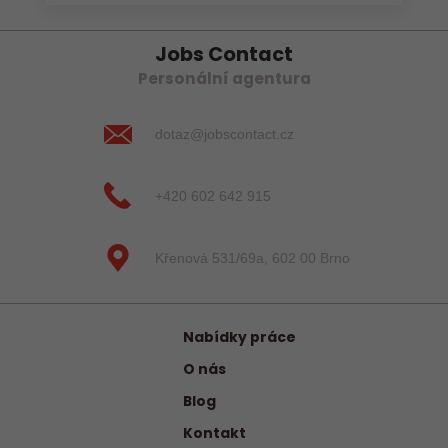
Jobs Contact
Personální agentura
dotaz@jobscontact.cz
+420 602 642 915
Křenová 531/69a, 602 00 Brno
Nabídky práce
O nás
Blog
Kontakt