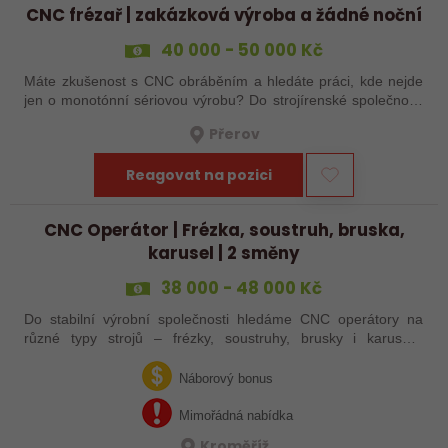
CNC frézař | zakázková výroba a žádné noční
40 000 - 50 000 Kč
Máte zkušenost s CNC obráběním a hledáte práci, kde nejde
jen o monotónní sériovou výrobu? Do strojírenské společnosti
hledáme zkušenějšího CNC obráběče, který se bude věnovat
Přerov
především práci na…
Reagovat na pozici
CNC Operátor | Frézka, soustruh, bruska,
karusel | 2 směny
38 000 - 48 000 Kč
Do stabilní výrobní společnosti hledáme CNC operátory na
různé typy strojů – frézky, soustruhy, brusky i karusely.
Uplatnění u nás najdou zkušení obráběči i absolventi
technických oborů, kteří se…
Náborový bonus
Mimořádná nabídka
Kroměříž