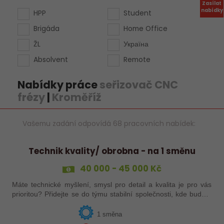
Zasílat
nabídky
HPP
Student
Brigáda
Home Office
ŽL
Україна
Absolvent
Remote
Nabídky práce
seřizovač CNC
frézy
|
Kroměříž
Vašemu zadání odpovídá 68 pracovních nabídek:
Technik kvality/ obrobna - na 1 směnu
40 000 - 45 000 Kč
Máte technické myšlení, smysl pro detail a kvalita je pro vás
prioritou? Přidejte se do týmu stabilní společnosti, kde budete
mít možnost podílet se na zajištění kvality výroby a
spolupracovat s…
1 směna