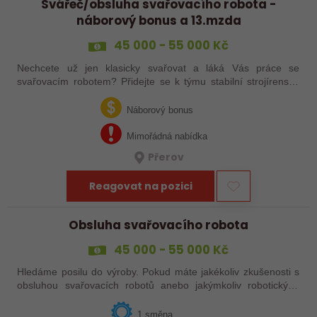
Svářeč/obsluha svařovacího robota -
náborový bonus a 13.mzda
45 000 - 55 000 Kč
Nechcete už jen klasicky svařovat a láká Vás práce se
svařovacím robotem? Přidejte se k týmu stabilní strojírenské
společnosti v Hranicích a využijte své zkušenosti se
svařováním v moderní výrobě.…
Náborový bonus
Mimořádná nabídka
Přerov
Reagovat na pozici
Obsluha svařovacího robota
45 000 - 55 000 Kč
Hledáme posilu do výroby. Pokud máte jakékoliv zkušenosti s
obsluhou svařovacích robotů anebo jakýmkoliv robotickým,
strojním anebo i ručním svařováním, tak se nám neváhejte
ozvat!
1 směna