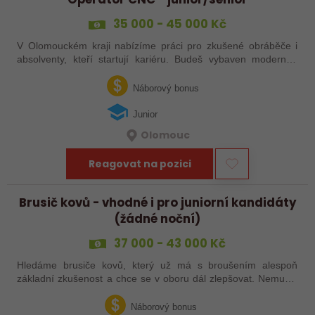
35 000 - 45 000 Kč
V Olomouckém kraji nabízíme práci pro zkušené obráběče i
absolventy, kteří startují kariéru. Budeš vybaven moderním
pracovním místem a spoustou benefitů. Pokud se chceš
dozvědět více, neváhej…
Náborový bonus
Junior
Olomouc
Reagovat na pozici
Brusič kovů - vhodné i pro juniorní kandidáty
(žádné noční)
37 000 - 43 000 Kč
Hledáme brusiče kovů, který už má s broušením alespoň
základní zkušenost a chce se v oboru dál zlepšovat. Nemusíš
být samostatný specialista s dlouholetou praxí. Důležité je,
abys už někdy pracoval…
Náborový bonus