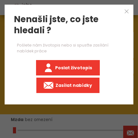
Nenašli jste, co jste
Aktuálně
1544
nabídek práce
hledali ?
×
seřizovač CNC frézy
Pošlete nám životopis nebo si spusťte zasílání
nabídek práce
Poslat životopis
+50 km
Zasílat nabídky
Mzda
bez omezení