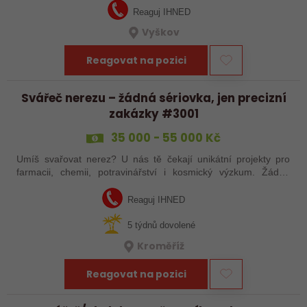
Reaguj IHNED
Vyškov
Reagovat na pozici
Svářeč nerezu – žádná sériovka, jen precizní
zakázky #3001
35 000 - 55 000 Kč
Umíš svařovat nerez? U nás tě čekají unikátní projekty pro
farmacii, chemii, potravinářství i kosmický výzkum. Žádná
rutina, ale precizní práce, která má smysl.
Reaguj IHNED
5 týdnů dovolené
Kroměříž
Reagovat na pozici