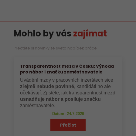
Mohlo by vás
zajímat
Přečtěte si novinky ze světa nabídek práce
Transparentnost mezd v Česku: Výhoda
pro nábor i značku zaměstnavatele
Uvádění mzdy v pracovních inzerátech sice
zřejmě nebude povinné
, kandidáti ho ale
očekávají. Zjistěte, jak transparentnost mezd
usnadňuje nábor a posiluje značku
zaměstnavatele.
Datum: 24.7.2026
Přečíst