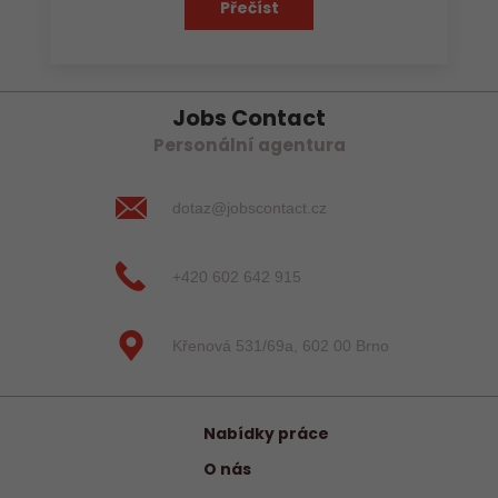
Přečíst
Jobs Contact
Personální agentura
dotaz@jobscontact.cz
+420 602 642 915
Křenová 531/69a, 602 00 Brno
Nabídky práce
O nás