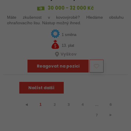
30 000 - 32 000 Kč
Máte zkušenost v kovovýrobě? Hledáme obsluhu
ohraňovacího lisu. Nástup možný ihned.
1 směna
13. plat
Vyškov
Reagovat na pozici
Načíst další
2
3
4
...
6
⯇
1
7
⯈