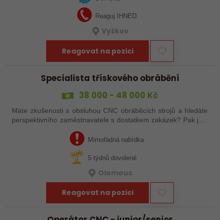
Reaguj IHNED
Vyškov
Reagovat na pozici
Specialista třískového obrábění
38 000 - 48 000 Kč
Máte zkušenosti s obsluhou CNC obráběcích strojů a hledáte
perspektivního zaměstnavatele s dostatkem zakázek? Pak jste
na správném inzerátu nabídky práce a reagujte zasláním
životopisu!
Mimořádná nabídka
5 týdnů dovolené
Olomouc
Reagovat na pozici
Operátor CNC - junior/senior