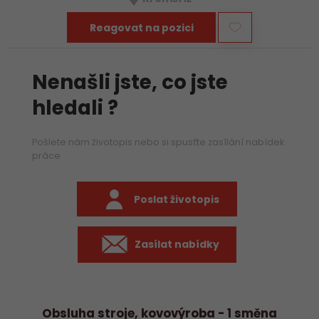
Reagovat na pozici
Nenašli jste, co jste
hledali ?
Pošlete nám životopis nebo si spusťte zasílání nabídek
práce
Poslat životopis
Zasílat nabídky
Obsluha stroje, kovovýroba - 1 směna