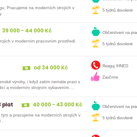
gu. Pracujeme na moderních strojích v
5 týdnů dovolené
y.
39 000 - 44 000 Kč
Občerstvení na pra
ojích v moderním pracovním prostředí.
5 týdnů dovolené
od 34 000 Kč
Reaguj IHNED
Zaučíme
írenské výroby, i když zatím nemáte praxi s
tou tradicí a moderním strojním vybavením.…
 plat
40 000 - 43 000 Kč
Občerstvení na pra
tým a pracujeme na moderních strojích v
5 týdnů dovolené
 .