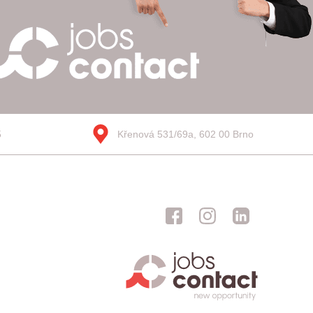
5
Křenová 531/69a, 602 00 Brno