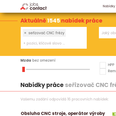
Nabídky
Aktuálně
1545
nabídek práce
×
seřizovač CNC frézy
Mzda
bez omezení
HPP
Rem
Nabídky práce
seřizovač CNC fr
Vašemu zadání odpovídá 16 pracovních nabídek:
Obsluha CNC stroje, operátor výroby