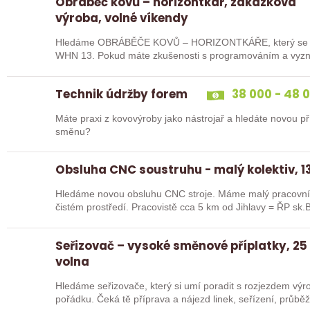
Obráběč kovů – horizontkář, zakázková
výroba, volné víkendy
Hledáme OBRÁBĚČE KOVŮ – HORIZONTKÁŘE, který se uj
WHN 13. Pokud máte zkušenosti s programováním a vyznát
ideální kandidát…
Technik údržby forem
38 000 - 48 
Máte praxi z kovovýroby jako nástrojař a hledáte novou pří
směnu?
Obsluha CNC soustruhu - malý kolektiv, 13
Hledáme novou obsluhu CNC stroje. Máme malý pracovní 
čistém prostředí. Pracovistě cca 5 km od Jihlavy = ŘP sk.B
Seřizovač – vysoké směnové příplatky, 25
volna
Hledáme seřizovače, který si umí poradit s rozjezdem výrob
pořádku. Čeká tě příprava a nájezd linek, seřízení, průb