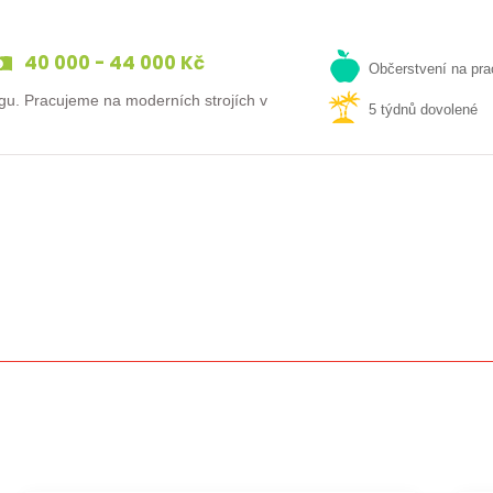
40 000 - 44 000 Kč
Občerstvení na pra
gu. Pracujeme na moderních strojích v
5 týdnů dovolené