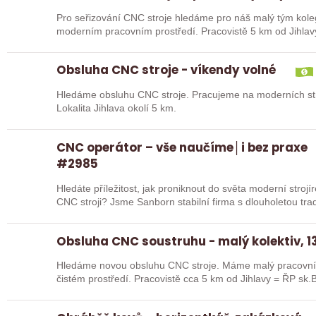
Pro seřizování CNC stroje hledáme pro náš malý tým kole
moderním pracovním prostředí. Pracovistě 5 km od Jihlav
Obsluha CNC stroje - víkendy volné
Hledáme obsluhu CNC stroje. Pracujeme na moderních str
Lokalita Jihlava okolí 5 km.
CNC operátor – vše naučíme│i bez praxe
#2985
Hledáte příležitost, jak proniknout do světa moderní stroj
CNC stroji? Jsme Sanborn stabilní firma s dlouhole
Obsluha CNC soustruhu - malý kolektiv, 13
Hledáme novou obsluhu CNC stroje. Máme malý pracovní 
čistém prostředí. Pracovistě cca 5 km od Jihlavy = ŘP sk.B