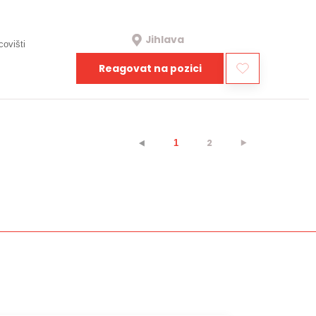
Jihlava
covišti
Reagovat na pozici
2
⯈
⯇
1