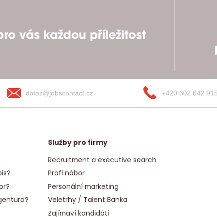
dotaz@jobscontact.cz
+420 602 642 91
Služby pro firmy
Recruitment a executive search
is?
Profi nábor
or?
Personální marketing
gentura?
Veletrhy / Talent Banka
Zajímaví kandidáti