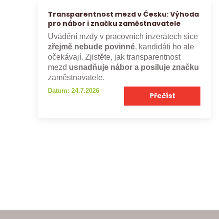
Transparentnost mezd v Česku: Výhoda
pro nábor i značku zaměstnavatele
Uvádění mzdy v pracovních inzerátech sice
zřejmě nebude povinné
, kandidáti ho ale
očekávají. Zjistěte, jak transparentnost
mezd
usnadňuje nábor a posiluje značku
zaměstnavatele.
Datum: 24.7.2026
Přečíst