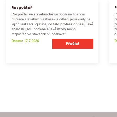
Rozpočtář
P
Rozpočtář ve stavebnictví
se podílí na finanční
P
přípravě stavebních zakázek a odhaduje náklady na
p
jejich realizaci. Zjistěte,
co tato profese obnáší, jaké
p
znalosti jsou potřeba a jaké mzdy
mohou
p
rozpočtáři ve stavebnictví očekávat.
o
Datum: 17.7.2026
D
Přečíst