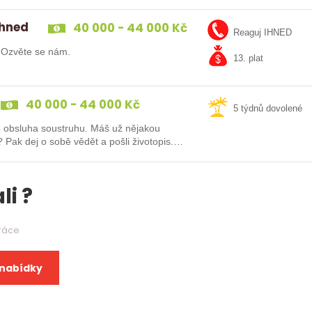
ihned
40 000 - 44 000 Kč
Reaguj IHNED
? Ozvěte se nám.
13. plat
40 000 - 44 000 Kč
5 týdnů dovolené
oustruhu. Máš už nějakou
is.
li ?
práce
 nabídky