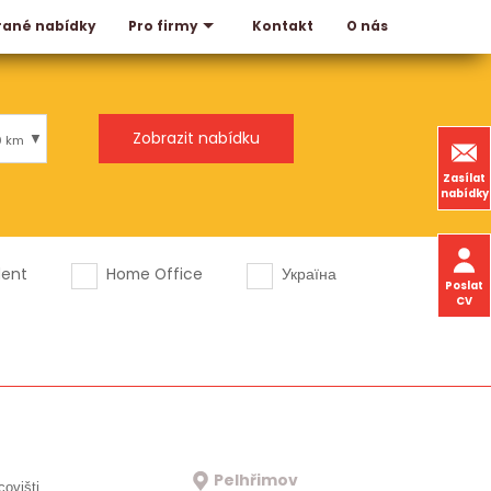
rané nabídky
Kontakt
O nás
Pro firmy
0 km
Zasílat
nabídky
dent
Home Office
Україна
Poslat
CV
Pelhřimov
covišti