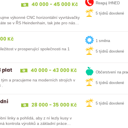
40 000 - 45 000 Kč
Reaguj IHNED
5 týdnů dovolené
me výkonné CNC horizontální vyvrtávačky
e se v ŘS Heindenhain, tak jste pro nás
000 Kč
1 směna
ležitost v prosperující společnosti na 1
5 týdnů dovolené
 plat
40 000 - 43 000 Kč
Občerstvení na pra
tým a pracujeme na moderních strojích v
5 týdnů dovolené
 .
 dní
28 000 - 35 000 Kč
5 týdnů dovolené
ní linky a pohlídá, aby z ní lezly kusy v
ěžná kontrola výrobků a základní práce…