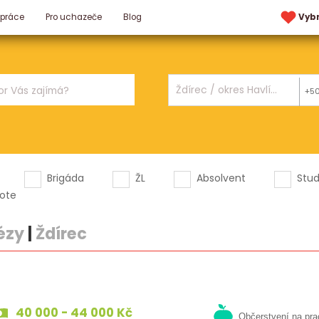
 práce
Pro uchazeče
Blog
Vyb
+5
Brigáda
ŽL
Absolvent
Stu
ote
ézy
|
Ždírec
40 000 - 44 000 Kč
Občerstvení na pra