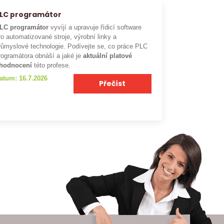
LC programátor
LC programátor
vyvíjí a upravuje řídicí software
ro automatizované stroje, výrobní linky a
růmyslové technologie. Podívejte se, co práce PLC
rogramátora obnáší a jaké je
aktuální platové
hodnocení
této profese.
atum: 16.7.2026
Přečíst