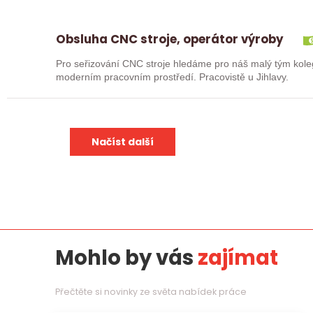
Obsluha CNC stroje, operátor výroby
Pro seřizování CNC stroje hledáme pro náš malý tým kole
moderním pracovním prostředí. Pracovistě u Jihlavy.
Načíst další
Mohlo by vás
zajímat
Přečtěte si novinky ze světa nabídek práce