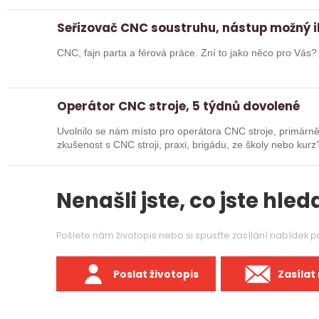
Seřizovač CNC soustruhu, nástup možný 
CNC, fajn parta a férová práce. Zní to jako něco pro Vás
Operátor CNC stroje, 5 týdnů dovolené
Uvolnilo se nám místo pro operátora CNC stroje, primárně obsluha s
zkušenost s CNC stroji, praxi, brigádu, ze školy nebo kurz? Pak dej o sobě vědět a pošli životop
Rádi…
Nenašli jste, co jste hleda
Pošlete nám životopis nebo si spusťte zasílání nabídek 
Poslat životopis
Zasílat