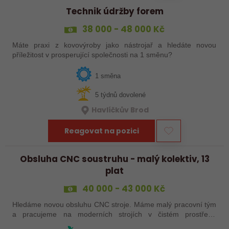
Technik údržby forem
38 000 - 48 000 Kč
Máte praxi z kovovýroby jako nástrojař a hledáte novou
příležitost v prosperující společnosti na 1 směnu?
1 směna
5 týdnů dovolené
Havlíčkův Brod
Reagovat na pozici
Obsluha CNC soustruhu - malý kolektiv, 13
plat
40 000 - 43 000 Kč
Hledáme novou obsluhu CNC stroje. Máme malý pracovní tým
a pracujeme na moderních strojích v čistém prostředí.
Pracovistě cca 5 km od Jihlavy = ŘP sk.B .