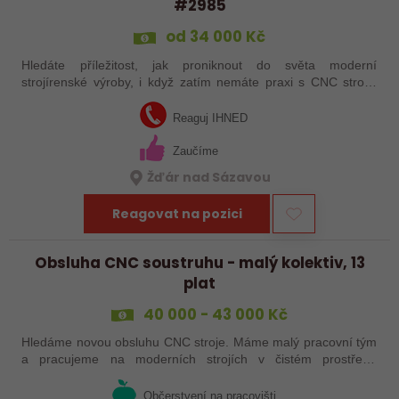
#2985
od 34 000 Kč
Hledáte příležitost, jak proniknout do světa moderní
strojírenské výroby, i když zatím nemáte praxi s CNC stroji?
Jsme Sanborn stabilní firma s dlouholetou tradicí a moderním
strojním vybavením.…
Reaguj IHNED
Zaučíme
Žďár nad Sázavou
Reagovat na pozici
Obsluha CNC soustruhu - malý kolektiv, 13
plat
40 000 - 43 000 Kč
Hledáme novou obsluhu CNC stroje. Máme malý pracovní tým
a pracujeme na moderních strojích v čistém prostředí.
Pracovistě cca 5 km od Jihlavy = ŘP sk.B .
Občerstvení na pracovišti