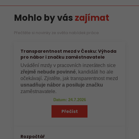
Mohlo by vás
zajímat
Přečtěte si novinky ze světa nabídek práce
Transparentnost mezd v Česku: Výhoda
pro nábor i značku zaměstnavatele
Uvádění mzdy v pracovních inzerátech sice
zřejmě nebude povinné
, kandidáti ho ale
očekávají. Zjistěte, jak transparentnost mezd
usnadňuje nábor a posiluje značku
zaměstnavatele.
Datum: 24.7.2026
Přečíst
Rozpočtář