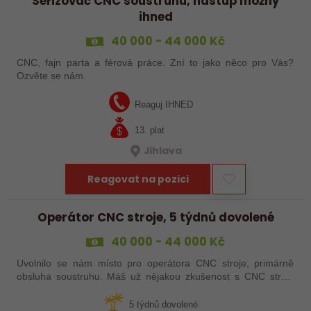
Seřizovač CNC soustruhu, nástup možný
ihned
40 000 - 44 000 Kč
CNC, fajn parta a férová práce. Zní to jako něco pro Vás?
Ozvěte se nám.
Reaguj IHNED
13. plat
Jihlava
Reagovat na pozici
Operátor CNC stroje, 5 týdnů dovolené
40 000 - 44 000 Kč
Uvolnilo se nám místo pro operátora CNC stroje, primárně
obsluha soustruhu. Máš už nějakou zkušenost s CNC stroji,
praxi, brigádu, ze školy nebo kurz? Pak dej o sobě vědět a
pošli životopis. Rádi…
5 týdnů dovolené