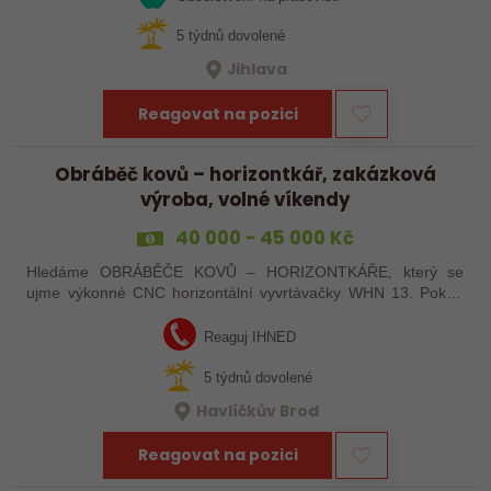
5 týdnů dovolené
Jihlava
Reagovat na pozici
Obráběč kovů – horizontkář, zakázková
výroba, volné víkendy
40 000 - 45 000 Kč
Hledáme OBRÁBĚČE KOVŮ – HORIZONTKÁŘE, který se
ujme výkonné CNC horizontální vyvrtávačky WHN 13. Pokud
máte zkušenosti s programováním a vyznáte se v ŘS
Heindenhain, tak jste pro nás ideální kandidát…
Reaguj IHNED
5 týdnů dovolené
Havlíčkův Brod
Reagovat na pozici