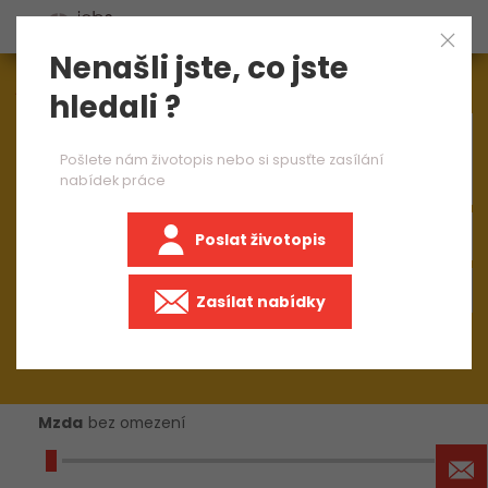
Nenašli jste, co jste
Aktuálně
1545
nabídek práce
hledali ?
×
seřizovač CNC soustruhu
Pošlete nám životopis nebo si spusťte zasílání
nabídek práce
Poslat životopis
+50 km
Zasílat nabídky
Mzda
bez omezení