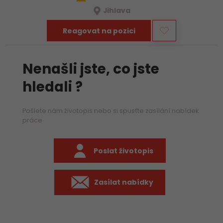
Jihlava
Reagovat na pozici
Nenašli jste, co jste
hledali ?
Pošlete nám životopis nebo si spusťte zasílání nabídek
práce
Poslat životopis
Zasílat nabídky