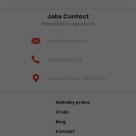
Jobs Contact
Personální agentura
dotaz@jobscontact.cz
+420 602 642 915
Křenová 531/69a, 602 00 Brno
Nabídky práce
O nás
Blog
Kontakt