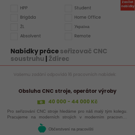
Zasílat
nabídky
HPP
Student
Brigáda
Home Office
ŽL
Україна
Absolvent
Remote
Nabídky práce
seřizovač CNC
soustruhu
|
Ždírec
Vašemu zadání odpovídá 16 pracovních nabídek:
Obsluha CNC stroje, operátor výroby
40 000 - 44 000 Kč
Pro seřizování CNC stroje hledáme pro náš malý tým kolegu.
Pracujeme na moderních strojích v moderním pracovním
prostředí. Pracovistě 5 km od Jihlavy.
Občerstvení na pracovišti