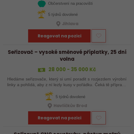
Občerstvení na pracovišti
5 týdnů dovolené
Jihlava
Reagovat na pozici
Seřizovač – vysoké směnové příplatky, 25 dní
volna
28 000 - 35 000 Kč
Hledáme seřizovače, který si umí poradit s rozjezdem výrobní
linky a pohlídá, aby z ní lezly kusy v pořádku. Čeká tě příprava
a nájezd linek, seřízení, průběžná kontrola výrobků a základní
práce…
5 týdnů dovolené
Havlíčkův Brod
Reagovat na pozici