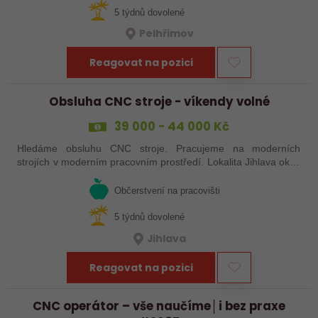
5 týdnů dovolené
Pelhřimov
Reagovat na pozici
Obsluha CNC stroje - víkendy volné
39 000 - 44 000 Kč
Hledáme obsluhu CNC stroje. Pracujeme na moderních
strojích v moderním pracovním prostředí. Lokalita Jihlava okolí
5 km.
Občerstvení na pracovišti
5 týdnů dovolené
Jihlava
Reagovat na pozici
CNC operátor – vše naučíme│i bez praxe