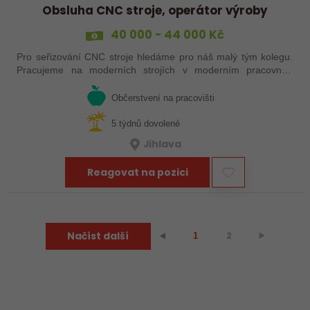
Obsluha CNC stroje, operátor výroby
40 000 - 44 000 Kč
Pro seřizování CNC stroje hledáme pro náš malý tým kolegu.
Pracujeme na moderních strojích v moderním pracovním
prostředí. Pracovistě u Jihlavy.
Občerstvení na pracovišti
5 týdnů dovolené
Jihlava
Reagovat na pozici
Načíst další
2
⯈
⯇
1