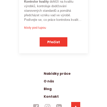
Kontrolor kvality
dohlíží na kvalitu
výrobků, kontroluje dodržování
stanovených standardů a pomáhá
předcházet vzniku vad ve výrobě.
Podívejte se, co práce kontrolora kvality
obnáší a jaké je
aktuální platové
Mzdy pod lupou
ohodnocení této profese
.
Přečíst
Nabídky práce
O nás
Blog
Kontakt