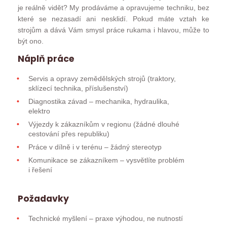
je reálně vidět? My prodáváme a opravujeme techniku, bez
které se nezasadí ani nesklidí. Pokud máte vztah ke
strojům a dává Vám smysl práce rukama i hlavou, může to
být ono.
Náplň práce
Servis a opravy zemědělských strojů (traktory,
sklízecí technika, příslušenství)
Diagnostika závad – mechanika, hydraulika,
elektro
Výjezdy k zákazníkům v regionu (žádné dlouhé
cestování přes republiku)
Práce v dílně i v terénu – žádný stereotyp
Komunikace se zákazníkem – vysvětlíte problém
i řešení
Požadavky
Technické myšlení – praxe výhodou, ne nutností