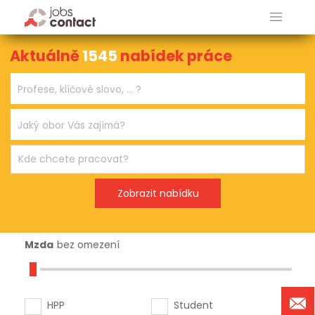
Aktuálně
1545
nabídek práce
Mzda
bez omezení
HPP
Student