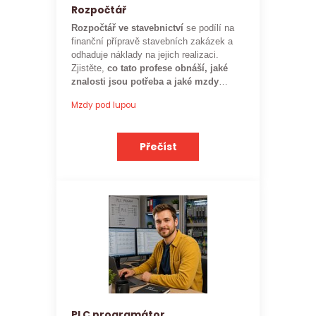
Rozpočtář
Rozpočtář ve stavebnictví
se podílí na
finanční přípravě stavebních zakázek a
odhaduje náklady na jejich realizaci.
Zjistěte,
co tato profese obnáší, jaké
znalosti jsou potřeba a jaké mzdy
mohou rozpočtáři ve stavebnictví
Mzdy pod lupou
očekávat.
Přečíst
PLC programátor