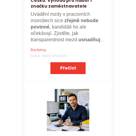
Česku: Výhoda pro nábor i
značku zaměstnavatele
Uvádění mzdy v pracovních
inzerátech sice
zřejmě nebude
povinné
, kandidáti ho ale
očekávají. Zjistěte, jak
transparentnost mezd
usnadňuje
nábor a posiluje značku
Pro firmy
zaměstnavatele.
Autor: Klára Uhlířová
Přečíst