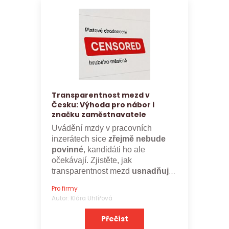
Transparentnost mezd v
Česku: Výhoda pro nábor i
značku zaměstnavatele
Uvádění mzdy v pracovních
inzerátech sice
zřejmě nebude
povinné
, kandidáti ho ale
očekávají. Zjistěte, jak
transparentnost mezd
usnadňuje
nábor a posiluje značku
Pro firmy
zaměstnavatele.
Autor: Klára Uhlířová
Přečíst