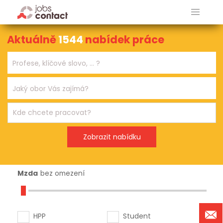
Aktuálně
1544
nabídek práce
Mzda
bez omezení
HPP
Student