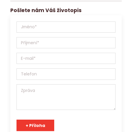
pracovní nabídku.
Pošlete nám Váš životopis
Jobs Contact Personal, s.r.o. se sídlem v Brně, Křenová
531/69a, IČ:17181879 (dále jen Jobs Contact) bude Vaše
osobní údaje (životopis, případně další materiály)
zpracovávat v souladu se Zákonem o ochraně osobních
údajů 110/2019 Sb. a v souladu s Obecným nařízením o
ochraně osobních údajů (EU) 2016/679, a to výhradně za
účelem prezentace potenciálním zaměstnavatelům a
zprostředkování zaměstnání. Jobs Contact je pracovní
agentura s platným povolením Generálního ředitelství
Úřadu práce ČR a osobní údaje může v souladu s účelem
poskytnout třetím stranám.
Tým Jobs Contact se těší na spolupráci s Vámi!