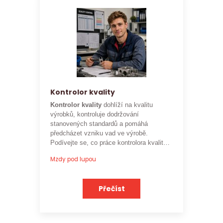
Kontrolor kvality
Kontrolor kvality
dohlíží na kvalitu
výrobků, kontroluje dodržování
stanovených standardů a pomáhá
předcházet vzniku vad ve výrobě.
Podívejte se, co práce kontrolora kvality
obnáší a jaké je
aktuální platové
Mzdy pod lupou
ohodnocení této profese
.
Přečíst