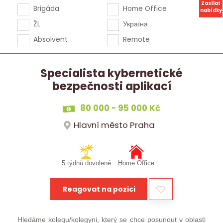
Zasílat
Brigáda
Home Office
nabídky
ŽL
Україна
Absolvent
Remote
Specialista kybernetické
bezpečnosti aplikací
80 000 - 95 000 Kč
Hlavní město Praha
5 týdnů dovolené
Home Office
Reagovat na pozici
Hledáme kolegu/kolegyni, který se chce posunout v oblasti