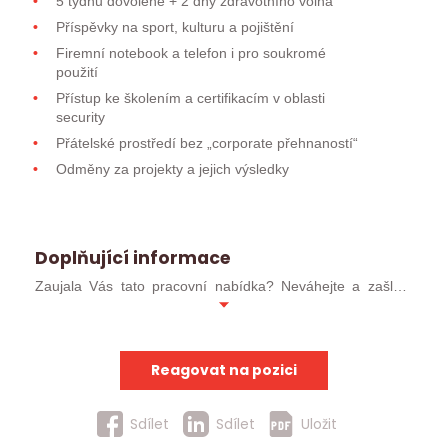
5 týdnů dovolené + 2 dny zdravotního volna
Příspěvky na sport, kulturu a pojištění
Firemní notebook a telefon i pro soukromé
použití
Přístup ke školením a certifikacím v oblasti
security
Přátelské prostředí bez „corporate přehnaností“
Odměny za projekty a jejich výsledky
Doplňující informace
Zaujala Vás tato pracovní nabídka? Neváhejte a zašlete
svůj profesní životopis ve formátu MS WORD (ideálně
.docx). Pokud jste již u nás absolvoval/a pohovor, můžete
kontaktovat přímo svého konzultanta.
Reagovat na pozici
Uchazeče, kteří postoupí do užšího kola, budeme
kontaktovat obratem. Ostatní uchazeče budeme
Sdílet
Sdílet
Uložit
kontaktovat v případě, že pro ně nalezneme jinou vhodnou