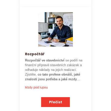
Rozpočtář
Rozpočtář ve stavebnictví
se podílí na
finanční přípravě stavebních zakázek a
odhaduje náklady na jejich realizaci.
Zjistěte,
co tato profese obnáší, jaké
znalosti jsou potřeba a jaké mzdy
mohou rozpočtáři ve stavebnictví
Mzdy pod lupou
očekávat.
Přečíst