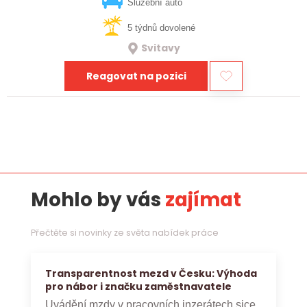
vztahy, přinášet…
Služební auto
5 týdnů dovolené
Svitavy
Reagovat na pozici
Mohlo by vás
zajímat
Přečtěte si novinky ze světa nabídek práce
Transparentnost mezd v Česku: Výhoda
pro nábor i značku zaměstnavatele
Uvádění mzdy v pracovních inzerátech sice