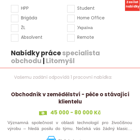
Zasílat
nabídky
HPP
Student
Brigáda
Home Office
ŽL
Україна
Absolvent
Remote
Nabídky práce
specialista
obchodu
|
Litomyšl
Vašemu zadání odpovídá 1 pracovní nabídka:
Obchodník v zemědělství - péče o stávající
klientelu
45 000 - 80 000 Kč
Významná společnost v oblasti technologií pro živočišnou
výrobu – hledá posilu do týmu. Nečeká vás žádný klasický
„prodej“. Budete pečovat o současné portfolio klientů, rozvíjet