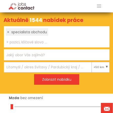
Aktuálně
1544
nabídek práce
×
specialista obchodu
+50 km
Mzda
bez omezení