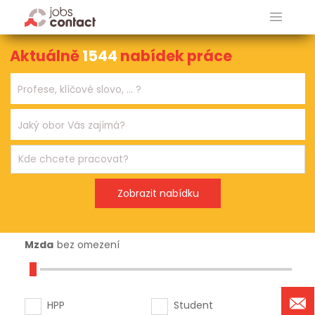
Aktuálně
1544
nabídek práce
Mzda
bez omezení
HPP
Student