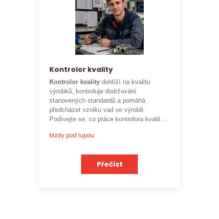
Kontrolor kvality
Kontrolor kvality
dohlíží na kvalitu
výrobků, kontroluje dodržování
stanovených standardů a pomáhá
předcházet vzniku vad ve výrobě.
Podívejte se, co práce kontrolora kvality
obnáší a jaké je
aktuální platové
Mzdy pod lupou
ohodnocení této profese
.
Přečíst