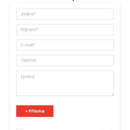
Jobs Contact Personal, s.r.o. se sídlem v Brně, Křenová
531/69a, IČ:17181879 (dále jen Jobs Contact) bude Vaše
osobní údaje (životopis, případně další materiály)
zpracovávat v souladu se Zákonem o ochraně osobních
údajů 110/2019 Sb. a v souladu s Obecným nařízením o
ochraně osobních údajů (EU) 2016/679, a to výhradně za
účelem prezentace potenciálním zaměstnavatelům a
zprostředkování zaměstnání. Jobs Contact je pracovní
agentura s platným povolením Generálního ředitelství
Úřadu práce ČR a osobní údaje může v souladu s účelem
poskytnout třetím stranám.
Tým Jobs Contact se těší na spolupráci s Vámi!