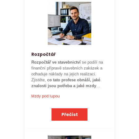
Rozpočtář
Rozpočtář ve stavebnictví
se podílí na
finanční přípravě stavebních zakázek a
odhaduje náklady na jejich realizaci.
Zjistěte,
co tato profese obnáší, jaké
znalosti jsou potřeba a jaké mzdy
mohou rozpočtáři ve stavebnictví
Mzdy pod lupou
očekávat.
Přečíst