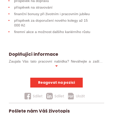
příspěvek na dopravu
příspěvek na stravování
finanční bonusy při životním i pracovním jubileu
příspěvek za doporučení nového kolegy až 15
000 Kč
firemní akce a možnost dalšího kariérního růstu
Doplňující informace
Zaujala Vás tato pracovní nabídka? Neváhejte a zašlete
svůj profesní životopis ve formátu MS WORD (ideálně
.docx). Pokud jste již u nás absolvoval/a pohovor, můžete
kontaktovat přímo svého konzultanta.
Reagovat na pozici
Uchazeče, kteří postoupí do užšího kola, budeme
kontaktovat obratem. Ostatní uchazeče budeme
Sdílet
Sdílet
Uložit
kontaktovat v případě, že pro ně nalezneme jinou vhodnou
pracovní nabídku.
Pošlete nám Váš životopis