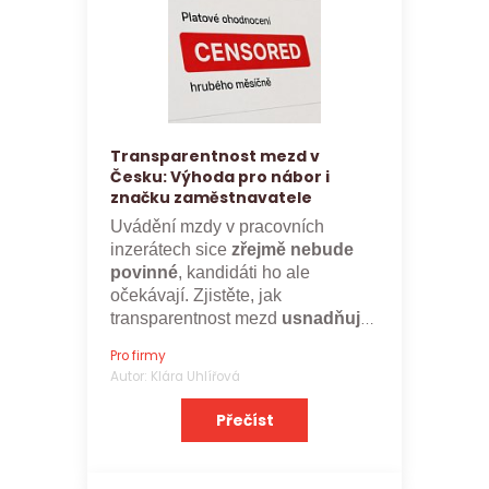
Transparentnost mezd v
Česku: Výhoda pro nábor i
značku zaměstnavatele
Uvádění mzdy v pracovních
inzerátech sice
zřejmě nebude
povinné
, kandidáti ho ale
očekávají. Zjistěte, jak
transparentnost mezd
usnadňuje
nábor a posiluje značku
Pro firmy
zaměstnavatele.
Autor: Klára Uhlířová
Přečíst