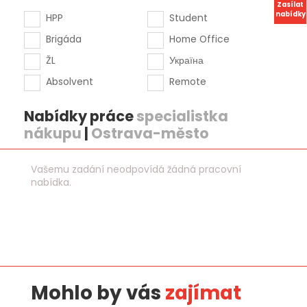
Zasílat
nabídky
HPP
Student
Brigáda
Home Office
ŽL
Україна
Absolvent
Remote
Nabídky práce
specialistka
nákupu
|
Ostrava-město
Vašemu zadání neodpovídá žádná pracovní
nabídka.
Mohlo by vás
zajímat