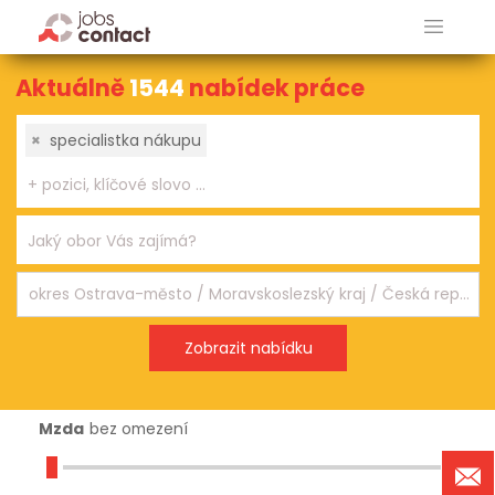
Aktuálně
1544
nabídek práce
×
specialistka nákupu
Mzda
bez omezení