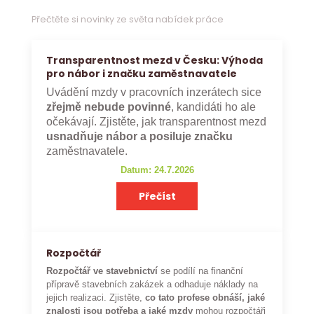
Přečtěte si novinky ze světa nabídek práce
Transparentnost mezd v Česku: Výhoda
pro nábor i značku zaměstnavatele
Uvádění mzdy v pracovních inzerátech sice
zřejmě nebude povinné
, kandidáti ho ale
očekávají. Zjistěte, jak transparentnost mezd
usnadňuje nábor a posiluje značku
zaměstnavatele.
Datum: 24.7.2026
Přečíst
Rozpočtář
Rozpočtář ve stavebnictví
se podílí na finanční
přípravě stavebních zakázek a odhaduje náklady na
jejich realizaci. Zjistěte,
co tato profese obnáší, jaké
znalosti jsou potřeba a jaké mzdy
mohou rozpočtáři