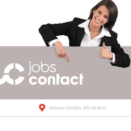
5
Křenová 531/69a, 602 00 Brno