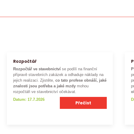
Rozpočtář
P
Rozpočtář ve stavebnictví
se podílí na finanční
P
přípravě stavebních zakázek a odhaduje náklady na
p
jejich realizaci. Zjistěte,
co tato profese obnáší, jaké
p
znalosti jsou potřeba a jaké mzdy
mohou
p
rozpočtáři ve stavebnictví očekávat.
o
Datum: 17.7.2026
D
Přečíst