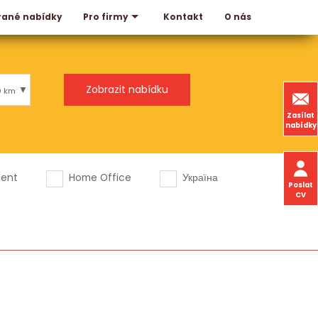
rané nabídky
Kontakt
O nás
Pro firmy
0 km
Zasílat
nabídky
dent
Home Office
Україна
Poslat
CV