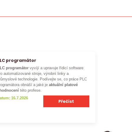
LC programátor
LC programátor
vyvíjí a upravuje řídicí software
ro automatizované stroje, výrobní linky a
růmyslové technologie. Podívejte se, co práce PLC
rogramátora obnáší a jaké je
aktuální platové
hodnocení
této profese.
atum: 16.7.2026
Přečíst