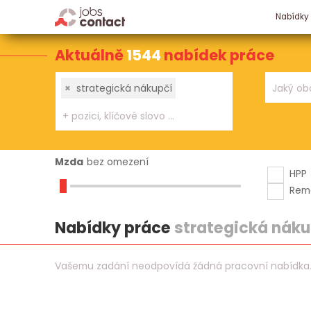
Nabídky
Aktuálně
1544
nabídek práce
×
strategická nákupčí
Mzda
bez omezení
HPP
Rem
Nabídky práce
strategická náku
Vašemu zadání neodpovídá žádná pracovní nabídka