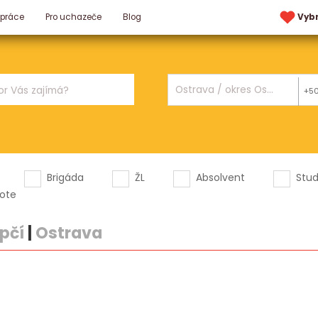
 práce
Pro uchazeče
Blog
Vyb
+5
Brigáda
ŽL
Absolvent
Stu
ote
pčí
|
Ostrava
.