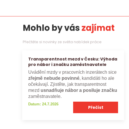
Mohlo by vás
zajímat
Přečtěte si novinky ze světa nabídek práce
Transparentnost mezd v Česku: Výhoda
pro nábor i značku zaměstnavatele
Uvádění mzdy v pracovních inzerátech sice
zřejmě nebude povinné
, kandidáti ho ale
očekávají. Zjistěte, jak transparentnost
mezd
usnadňuje nábor a posiluje značku
zaměstnavatele.
Datum: 24.7.2026
Přečíst