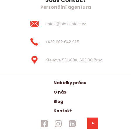
Jobs Contact
Personální agentura
dotaz@jobscontact.cz
+420 602 642 915
Křenová 531/69a, 602 00 Brno
Nabídky práce
O nás
Blog
Kontakt