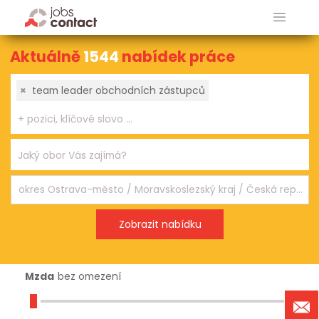
Aktuálně
1544
nabídek práce
×
team leader obchodních zástupců
Mzda
bez omezení