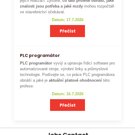
jejich realizaci. Zjistěte,
co tato profese obnáší, jaké
znalosti jsou potřeba a jaké mzdy
mohou rozpočtáři
ve stavebnictví očekávat.
Datum: 17.7.2026
Přečíst
PLC programátor
PLC programátor
vyvíjí a upravuje řídicí software pro
automatizované stroje, výrobní linky a průmyslové
technologie. Podívejte se, co práce PLC programátora
obnáší a jaké je
aktuální platové ohodnocení
této
profese.
Datum: 16.7.2026
Přečíst