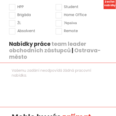
Zasílat
nabídky
HPP
Student
Brigáda
Home Office
ŽL
Україна
Absolvent
Remote
Nabídky práce
team leader
obchodních zástupců
|
Ostrava-
město
Vašemu zadání neodpovídá žádná pracovní
nabídka.