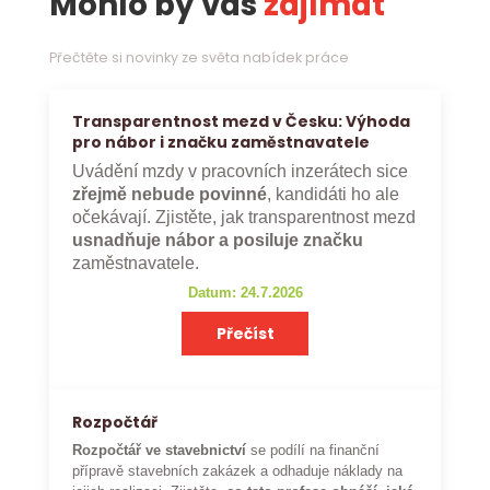
Mohlo by vás
zajímat
Přečtěte si novinky ze světa nabídek práce
Transparentnost mezd v Česku: Výhoda
pro nábor i značku zaměstnavatele
Uvádění mzdy v pracovních inzerátech sice
zřejmě nebude povinné
, kandidáti ho ale
očekávají. Zjistěte, jak transparentnost mezd
usnadňuje nábor a posiluje značku
zaměstnavatele.
Datum: 24.7.2026
Přečíst
Rozpočtář
Rozpočtář ve stavebnictví
se podílí na finanční
přípravě stavebních zakázek a odhaduje náklady na