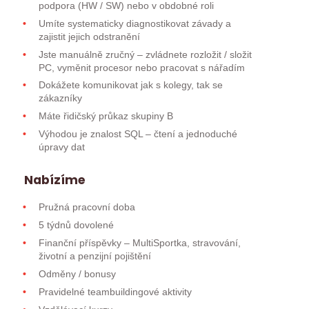
podpora (HW / SW) nebo v obdobné roli
Umíte systematicky diagnostikovat závady a
zajistit jejich odstranění
Jste manuálně zručný – zvládnete rozložit / složit
PC, vyměnit procesor nebo pracovat s nářadím
Dokážete komunikovat jak s kolegy, tak se
zákazníky
Máte řidičský průkaz skupiny B
Výhodou je znalost SQL – čtení a jednoduché
úpravy dat
Nabízíme
Pružná pracovní doba
5 týdnů dovolené
Finanční příspěvky – MultiSportka, stravování,
životní a penzijní pojištění
Odměny / bonusy
Pravidelné teambuildingové aktivity