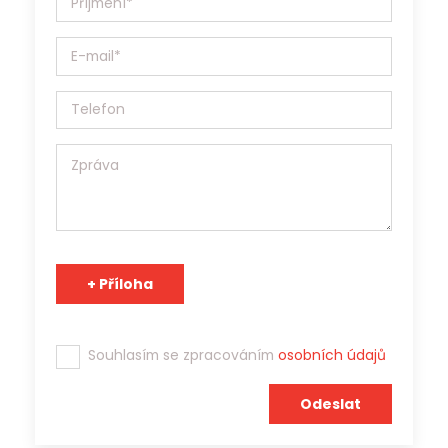
údajů 110/2019 Sb. a v souladu s Obecným nařízením o
ochraně osobních údajů (EU) 2016/679, a to výhradně za
účelem prezentace potenciálním zaměstnavatelům a
zprostředkování zaměstnání. Jobs Contact je pracovní
agentura s platným povolením Generálního ředitelství
Úřadu práce ČR a osobní údaje může v souladu s účelem
poskytnout třetím stranám.
Tým Jobs Contact se těší na spolupráci s Vámi!
Souhlasím se zpracováním
osobních údajů