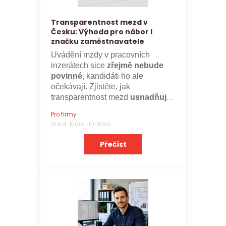
Transparentnost mezd v
Česku: Výhoda pro nábor i
značku zaměstnavatele
Uvádění mzdy v pracovních
inzerátech sice
zřejmě nebude
povinné
, kandidáti ho ale
očekávají. Zjistěte, jak
transparentnost mezd
usnadňuje
nábor a posiluje značku
Pro firmy
zaměstnavatele.
Autor: Klára Uhlířová
Přečíst