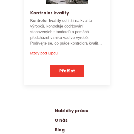
Kontrolor kvality
Kontrolor kvality
dohlíží na kvalitu
výrobků, kontroluje dodržování
stanovených standardů a pomáhá
předcházet vzniku vad ve výrobě.
Podívejte se, co práce kontrolora kvality
obnáší a jaké je
aktuální platové
Mzdy pod lupou
ohodnocení této profese
.
Přečíst
Nabídky práce
O nás
Blog