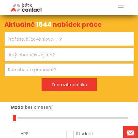
Aktuálně
1544
nabídek práce
Mzda
bez omezení
HPP
Student