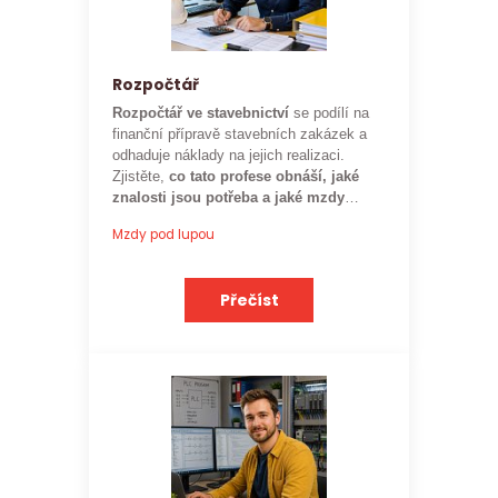
Rozpočtář
Rozpočtář ve stavebnictví
se podílí na
finanční přípravě stavebních zakázek a
odhaduje náklady na jejich realizaci.
Zjistěte,
co tato profese obnáší, jaké
znalosti jsou potřeba a jaké mzdy
mohou rozpočtáři ve stavebnictví
Mzdy pod lupou
očekávat.
Přečíst