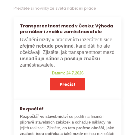
Přečtěte si novinky ze světa nabídek práce
Transparentnost mezd v Česku: Výhoda
pro nábor i značku zaměstnavatele
Uvádění mzdy v pracovních inzerátech sice
zřejmě nebude povinné
, kandidáti ho ale
očekávají. Zjistěte, jak transparentnost mezd
usnadňuje nábor a posiluje značku
zaměstnavatele.
Datum: 24.7.2026
Přečíst
Rozpočtář
Rozpočtář ve stavebnictví
se podílí na finanční
přípravě stavebních zakázek a odhaduje náklady na
jejich realizaci. Zjistěte,
co tato profese obnáší, jaké
znalosti jsou potřeba a jaké mzdy
mohou rozpočtáři