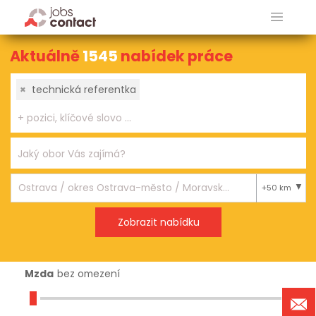
Aktuálně
1545
nabídek práce
×
technická referentka
+50 km
Mzda
bez omezení