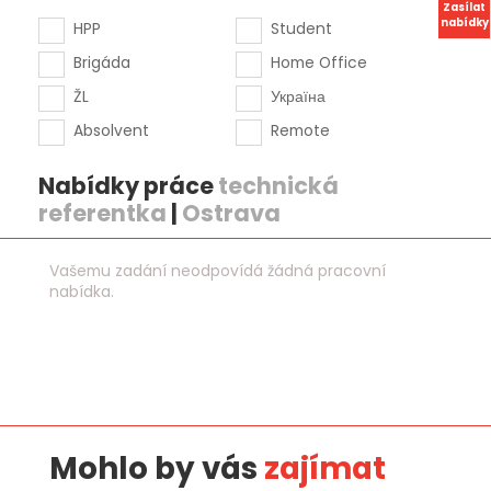
Zasílat
nabídky
HPP
Student
Brigáda
Home Office
ŽL
Україна
Absolvent
Remote
Nabídky práce
technická
referentka
|
Ostrava
Vašemu zadání neodpovídá žádná pracovní
nabídka.
Mohlo by vás
zajímat