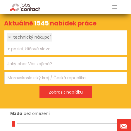
Aktuálně
1545
nabídek práce
×
technický nákupčí
Mzda
bez omezení