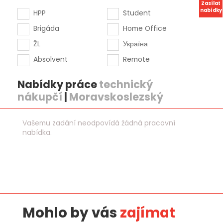
Zasílat
nabídky
HPP
Student
Brigáda
Home Office
ŽL
Україна
Absolvent
Remote
Nabídky práce
technický
nákupčí
|
Moravskoslezský
Vašemu zadání neodpovídá žádná pracovní
nabídka.
Mohlo by vás
zajímat