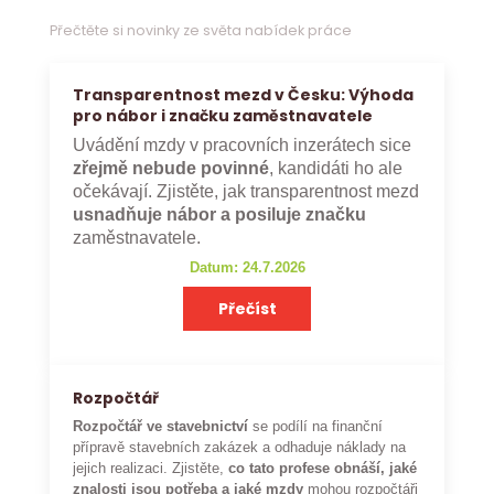
Přečtěte si novinky ze světa nabídek práce
Transparentnost mezd v Česku: Výhoda
pro nábor i značku zaměstnavatele
Uvádění mzdy v pracovních inzerátech sice
zřejmě nebude povinné
, kandidáti ho ale
očekávají. Zjistěte, jak transparentnost mezd
usnadňuje nábor a posiluje značku
zaměstnavatele.
Datum: 24.7.2026
Přečíst
Rozpočtář
Rozpočtář ve stavebnictví
se podílí na finanční
přípravě stavebních zakázek a odhaduje náklady na
jejich realizaci. Zjistěte,
co tato profese obnáší, jaké
znalosti jsou potřeba a jaké mzdy
mohou rozpočtáři