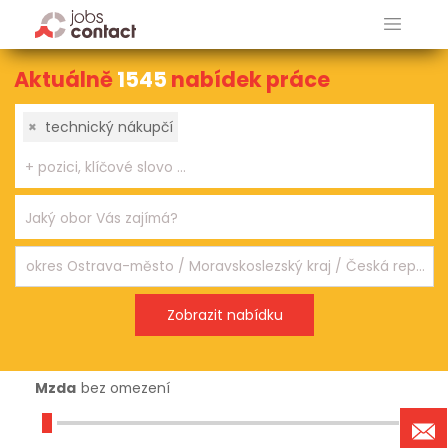
Aktuálně
1545
nabídek práce
×
technický nákupčí
Mzda
bez omezení