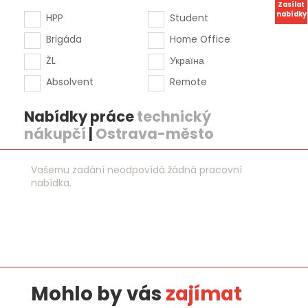
Zasílat
nabídky
HPP
Student
Brigáda
Home Office
ŽL
Україна
Absolvent
Remote
Nabídky práce
technický
nákupčí
|
Ostrava-město
Vašemu zadání neodpovídá žádná pracovní
nabídka.
Mohlo by vás
zajímat