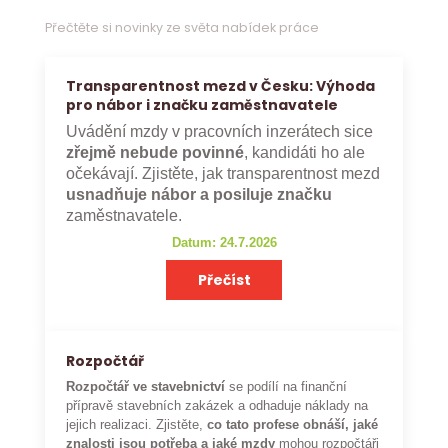
Přečtěte si novinky ze světa nabídek práce
Transparentnost mezd v Česku: Výhoda
pro nábor i značku zaměstnavatele
Uvádění mzdy v pracovních inzerátech sice
zřejmě nebude povinné
, kandidáti ho ale
očekávají. Zjistěte, jak transparentnost mezd
usnadňuje nábor a posiluje značku
zaměstnavatele.
Datum: 24.7.2026
Přečíst
Rozpočtář
Rozpočtář ve stavebnictví
se podílí na finanční
přípravě stavebních zakázek a odhaduje náklady na
jejich realizaci. Zjistěte,
co tato profese obnáší, jaké
znalosti jsou potřeba a jaké mzdy
mohou rozpočtáři