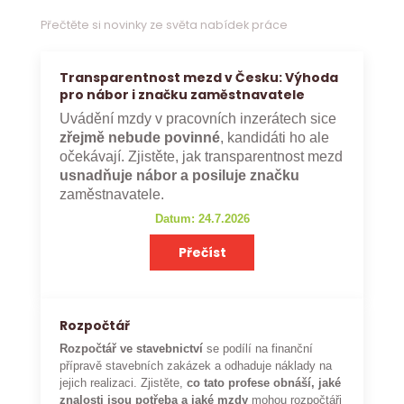
Přečtěte si novinky ze světa nabídek práce
Transparentnost mezd v Česku: Výhoda
pro nábor i značku zaměstnavatele
Uvádění mzdy v pracovních inzerátech sice
zřejmě nebude povinné
, kandidáti ho ale
očekávají. Zjistěte, jak transparentnost mezd
usnadňuje nábor a posiluje značku
zaměstnavatele.
Datum: 24.7.2026
Přečíst
Rozpočtář
Rozpočtář ve stavebnictví
se podílí na finanční
přípravě stavebních zakázek a odhaduje náklady na
jejich realizaci. Zjistěte,
co tato profese obnáší, jaké
znalosti jsou potřeba a jaké mzdy
mohou rozpočtáři