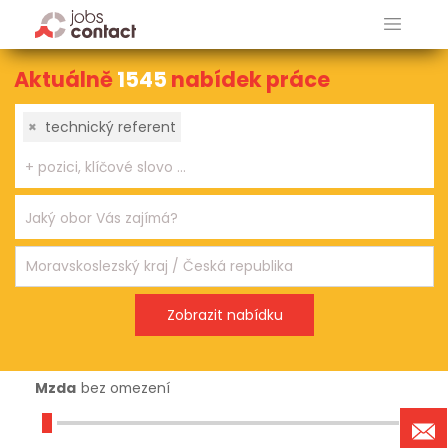
Aktuálně
1545
nabídek práce
×
technický referent
Mzda
bez omezení