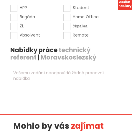
Zasílat
nabídky
HPP
Student
Brigáda
Home Office
ŽL
Україна
Absolvent
Remote
Nabídky práce
technický
referent
|
Moravskoslezský
Vašemu zadání neodpovídá žádná pracovní
nabídka.
Mohlo by vás
zajímat