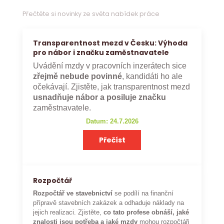
Přečtěte si novinky ze světa nabídek práce
Transparentnost mezd v Česku: Výhoda
pro nábor i značku zaměstnavatele
Uvádění mzdy v pracovních inzerátech sice
zřejmě nebude povinné
, kandidáti ho ale
očekávají. Zjistěte, jak transparentnost mezd
usnadňuje nábor a posiluje značku
zaměstnavatele.
Datum: 24.7.2026
Přečíst
Rozpočtář
Rozpočtář ve stavebnictví
se podílí na finanční
přípravě stavebních zakázek a odhaduje náklady na
jejich realizaci. Zjistěte,
co tato profese obnáší, jaké
znalosti jsou potřeba a jaké mzdy
mohou rozpočtáři