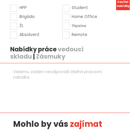
Zasílat
nabídky
HPP
Student
Brigáda
Home Office
ŽL
Україна
Absolvent
Remote
Nabídky práce
vedoucí
skladu
|
Zásmuky
Vašemu zadání neodpovídá žádná pracovní
nabídka.
Mohlo by vás
zajímat