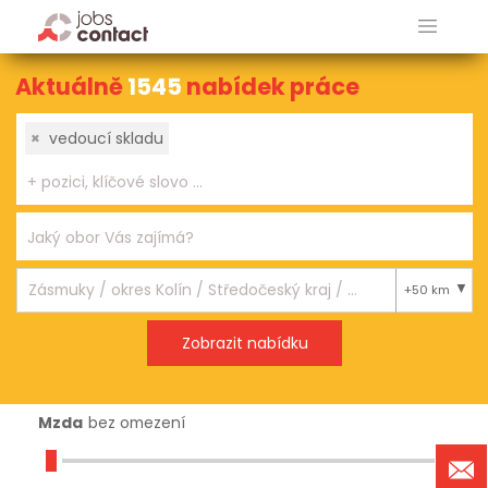
Aktuálně
1545
nabídek práce
×
vedoucí skladu
+50 km
Mzda
bez omezení