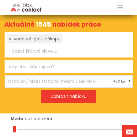
Aktuálně
1545
nabídek práce
×
vedoucí týmu nákupu
+50 km
Mzda
bez omezení