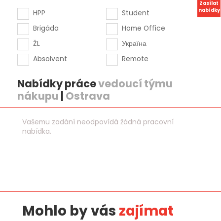
Zasílat
nabídky
HPP
Student
Brigáda
Home Office
ŽL
Україна
Absolvent
Remote
Nabídky práce
vedoucí týmu
nákupu
|
Ostrava
Vašemu zadání neodpovídá žádná pracovní
nabídka.
Mohlo by vás
zajímat