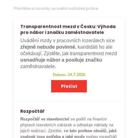
Přečtěte si novinky ze světa nabídek práce
Transparentnost mezd v Česku: Výhoda
pro nábor i značku zaměstnavatele
Uvádění mzdy v pracovních inzerátech sice
zřejmě nebude povinné
, kandidáti ho ale
očekávají. Zjistěte, jak transparentnost mezd
usnadňuje nábor a posiluje značku
zaměstnavatele.
Datum: 24.7.2026
Přečíst
Rozpočtář
Rozpočtář ve stavebnictví
se podílí na finanční
přípravě stavebních zakázek a odhaduje náklady na
jejich realizaci. Zjistěte,
co tato profese obnáší, jaké
znalosti jsou potřeba a jaké mzdy
mohou rozpočtáři