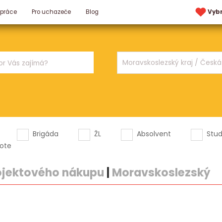
 práce
Pro uchazeče
Blog
Vyb
Brigáda
ŽL
Absolvent
Stu
ote
ojektového nákupu
|
Moravskoslezský
.