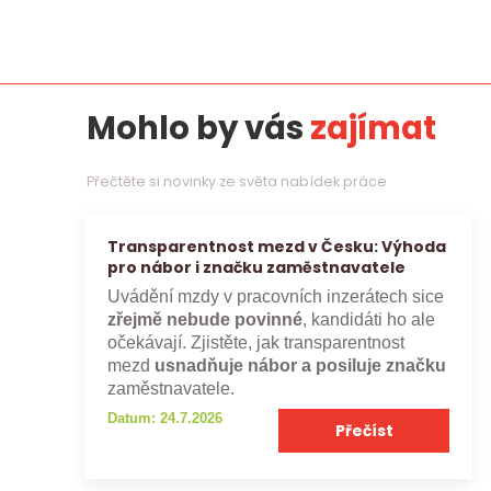
Mohlo by vás
zajímat
Přečtěte si novinky ze světa nabídek práce
Transparentnost mezd v Česku: Výhoda
pro nábor i značku zaměstnavatele
Uvádění mzdy v pracovních inzerátech sice
zřejmě nebude povinné
, kandidáti ho ale
očekávají. Zjistěte, jak transparentnost
mezd
usnadňuje nábor a posiluje značku
zaměstnavatele.
Datum: 24.7.2026
Přečíst