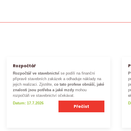
Rozpočtář
P
Rozpočtář ve stavebnictví
se podílí na finanční
P
přípravě stavebních zakázek a odhaduje náklady na
p
jejich realizaci. Zjistěte,
co tato profese obnáší, jaké
p
znalosti jsou potřeba a jaké mzdy
mohou
p
rozpočtáři ve stavebnictví očekávat.
o
Datum: 17.7.2026
D
Přečíst