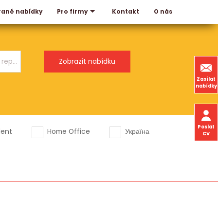
rané nabídky
Kontakt
O nás
Pro firmy
Zasílat
nabídky
Poslat
dent
Home Office
Україна
CV