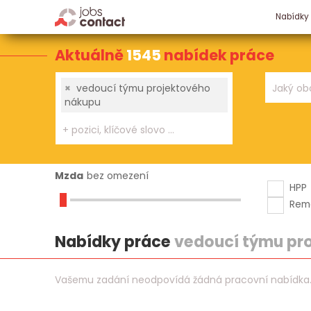
Nabídky
Aktuálně
1545
nabídek práce
×
vedoucí týmu projektového
nákupu
Mzda
bez omezení
HPP
Rem
Nabídky práce
vedoucí týmu pr
Vašemu zadání neodpovídá žádná pracovní nabídka