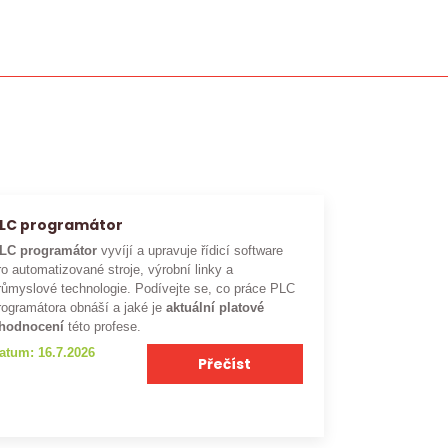
LC programátor
LC programátor
vyvíjí a upravuje řídicí software
ro automatizované stroje, výrobní linky a
růmyslové technologie. Podívejte se, co práce PLC
rogramátora obnáší a jaké je
aktuální platové
hodnocení
této profese.
atum: 16.7.2026
Přečíst