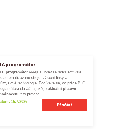
LC programátor
LC programátor
vyvíjí a upravuje řídicí software
ro automatizované stroje, výrobní linky a
růmyslové technologie. Podívejte se, co práce PLC
rogramátora obnáší a jaké je
aktuální platové
hodnocení
této profese.
atum: 16.7.2026
Přečíst