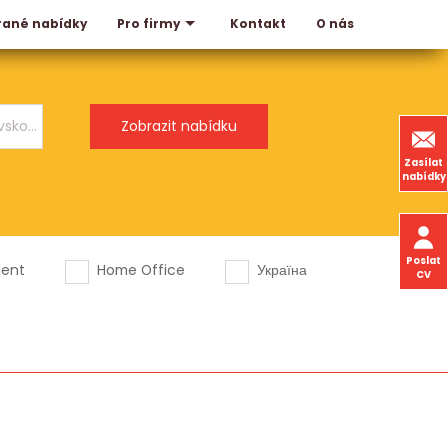
rané nabídky
Kontakt
O nás
Pro firmy
Zasílat
nabídky
Poslat
dent
Home Office
Україна
CV