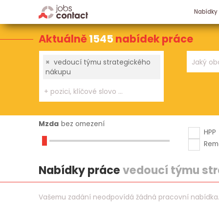
Nabídky
Aktuálně
1545
nabídek práce
×
vedoucí týmu strategického
nákupu
Mzda
bez omezení
HPP
Rem
Nabídky práce
vedoucí týmu st
Vašemu zadání neodpovídá žádná pracovní nabídka