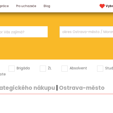
 práce
Pro uchazeče
Blog
Vyb
Brigáda
ŽL
Absolvent
Stu
ote
rategického nákupu
|
Ostrava-město
.