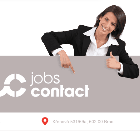
5
Křenová 531/69a, 602 00 Brno