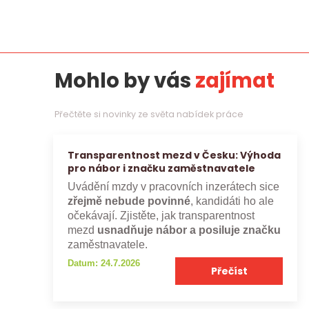
Mohlo by vás
zajímat
Přečtěte si novinky ze světa nabídek práce
Transparentnost mezd v Česku: Výhoda
pro nábor i značku zaměstnavatele
Uvádění mzdy v pracovních inzerátech sice
zřejmě nebude povinné
, kandidáti ho ale
očekávají. Zjistěte, jak transparentnost
mezd
usnadňuje nábor a posiluje značku
zaměstnavatele.
Datum: 24.7.2026
Přečíst