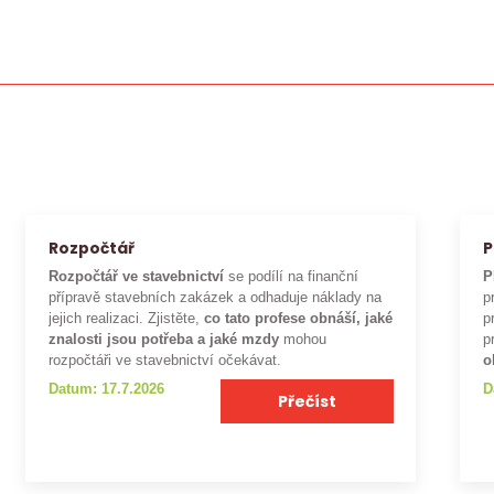
Rozpočtář
P
Rozpočtář ve stavebnictví
se podílí na finanční
P
přípravě stavebních zakázek a odhaduje náklady na
p
jejich realizaci. Zjistěte,
co tato profese obnáší, jaké
p
znalosti jsou potřeba a jaké mzdy
mohou
p
rozpočtáři ve stavebnictví očekávat.
o
Datum: 17.7.2026
D
Přečíst