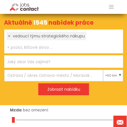
Aktuálně
1545
nabídek práce
×
vedoucí týmu strategického nákupu
+50 km
Mzda
bez omezení