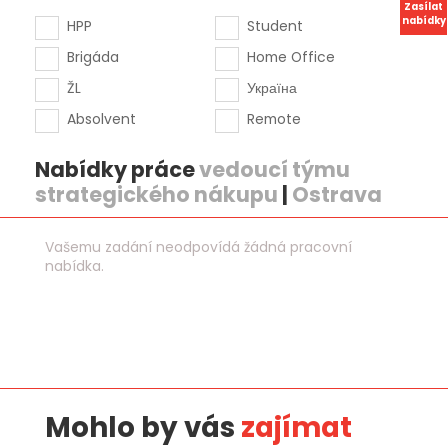
Zasílat
nabídky
HPP
Student
Brigáda
Home Office
ŽL
Україна
Absolvent
Remote
Nabídky práce
vedoucí týmu
strategického nákupu
|
Ostrava
Vašemu zadání neodpovídá žádná pracovní
nabídka.
Mohlo by vás
zajímat