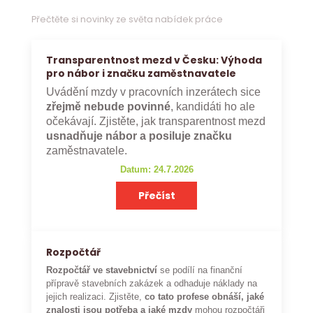
Přečtěte si novinky ze světa nabídek práce
Transparentnost mezd v Česku: Výhoda
pro nábor i značku zaměstnavatele
Uvádění mzdy v pracovních inzerátech sice
zřejmě nebude povinné
, kandidáti ho ale
očekávají. Zjistěte, jak transparentnost mezd
usnadňuje nábor a posiluje značku
zaměstnavatele.
Datum: 24.7.2026
Přečíst
Rozpočtář
Rozpočtář ve stavebnictví
se podílí na finanční
přípravě stavebních zakázek a odhaduje náklady na
jejich realizaci. Zjistěte,
co tato profese obnáší, jaké
znalosti jsou potřeba a jaké mzdy
mohou rozpočtáři