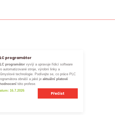
LC programátor
LC programátor
vyvíjí a upravuje řídicí software
ro automatizované stroje, výrobní linky a
růmyslové technologie. Podívejte se, co práce PLC
rogramátora obnáší a jaké je
aktuální platové
hodnocení
této profese.
atum: 16.7.2026
Přečíst