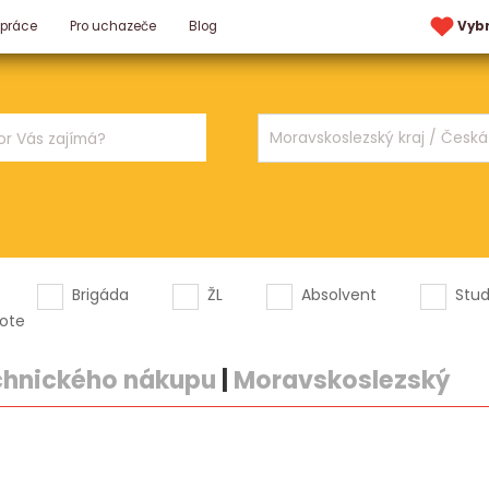
 práce
Pro uchazeče
Blog
Vyb
Brigáda
ŽL
Absolvent
Stu
ote
chnického nákupu
|
Moravskoslezský
.