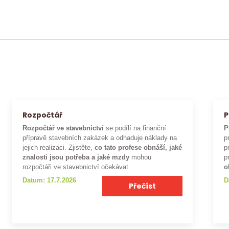
Rozpočtář
P
Rozpočtář ve stavebnictví
se podílí na finanční
P
přípravě stavebních zakázek a odhaduje náklady na
p
jejich realizaci. Zjistěte,
co tato profese obnáší, jaké
p
znalosti jsou potřeba a jaké mzdy
mohou
p
rozpočtáři ve stavebnictví očekávat.
o
Datum: 17.7.2026
D
Přečíst