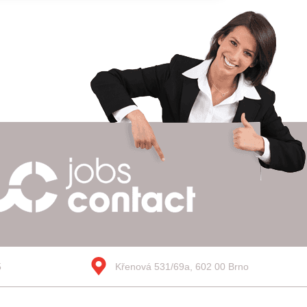
5
Křenová 531/69a, 602 00 Brno