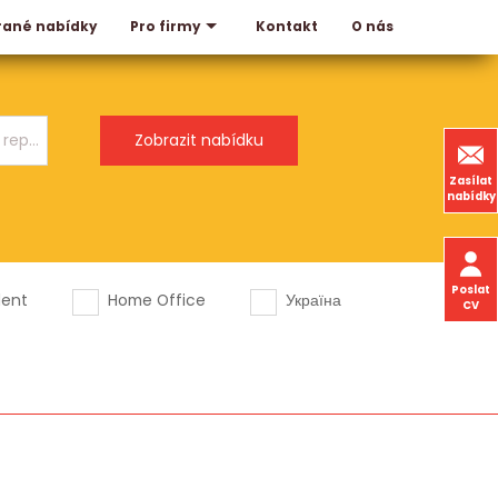
rané nabídky
Kontakt
O nás
Pro firmy
Zasílat
nabídky
Poslat
dent
Home Office
Україна
CV