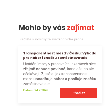
Mohlo by vás
zajímat
Přečtěte si novinky ze světa nabídek práce
Transparentnost mezd v Česku: Výhoda
pro nábor i značku zaměstnavatele
Uvádění mzdy v pracovních inzerátech sice
zřejmě nebude povinné
, kandidáti ho ale
očekávají. Zjistěte, jak transparentnost
mezd
usnadňuje nábor a posiluje značku
zaměstnavatele.
Datum: 24.7.2026
Přečíst