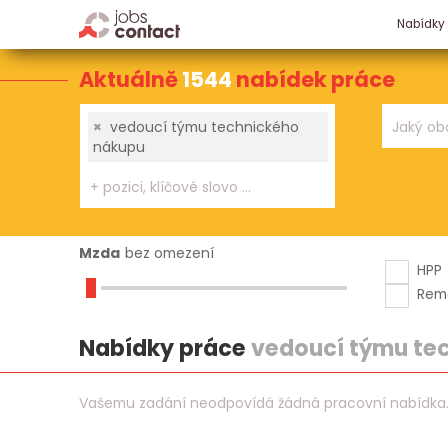
Nabídky
Aktuálně
1544
nabídek práce
×
vedoucí týmu technického
nákupu
Mzda
bez omezení
HPP
Rem
Nabídky práce
vedoucí týmu te
Vašemu zadání neodpovídá žádná pracovní nabídka