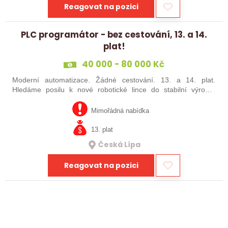
Reagovat na pozici
PLC programátor - bez cestování, 13. a 14.
plat!
40 000 - 80 000 Kč
Moderní automatizace. Žádné cestování. 13. a 14. plat.
Hledáme posilu k nové robotické lince do stabilní výrobní
společnosti. Máte už zkušenosti s PLC programováním nebo
jste šikovný absolvent…
Mimořádná nabídka
13. plat
Česká Lípa
Reagovat na pozici