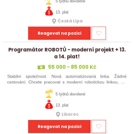
šikovné absolventy…
5 týdnů dovolené
13. plat
Česká Lípa
Reagovat na pozici
Programátor ROBOTŮ - moderní projekt + 13.
a 14. plat!
55 000 - 85 000 Kč
Stabilní společnost. Nová automatizovaná linka. Žádné
cestování. Chcete pracovat s moderní robotickou linkou, ale
nechcete být pořád na cestách? Hledáme zkušené robotiky i
šikovné absolventy…
5 týdnů dovolené
13. plat
Liberec
Reagovat na pozici