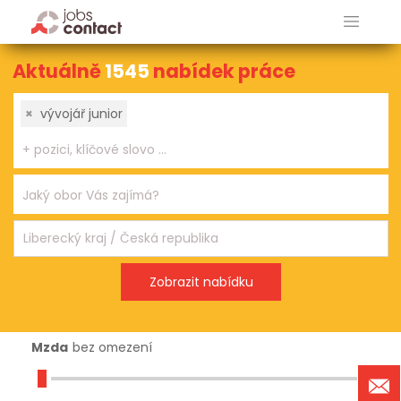
Aktuálně
1545
nabídek práce
×
vývojář junior
Mzda
bez omezení