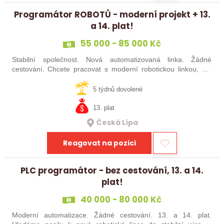
Programátor ROBOTŮ - moderní projekt + 13.
a 14. plat!
55 000 - 85 000 Kč
Stabilní společnost. Nová automatizovaná linka. Žádné
cestování. Chcete pracovat s moderní robotickou linkou, ale
nechcete být pořád na cestách? Hledáme zkušené robotiky i
šikovné absolventy…
5 týdnů dovolené
13. plat
Česká Lípa
Reagovat na pozici
PLC programátor - bez cestování, 13. a 14.
plat!
40 000 - 80 000 Kč
Moderní automatizace. Žádné cestování. 13. a 14. plat.