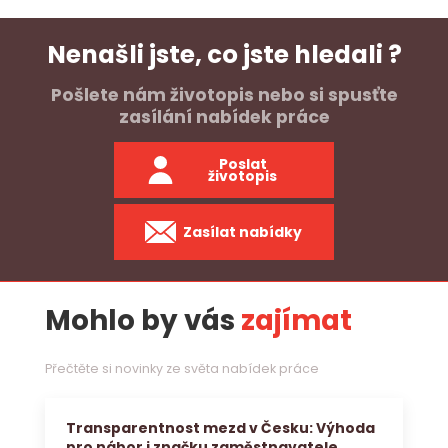
Nenašli jste, co jste hledali ?
Pošlete nám životopis nebo si spusťte
zasílání nabídek práce
Poslat
životopis
Zasílat nabídky
Mohlo by vás
zajímat
Přečtěte si novinky ze světa nabídek práce
Transparentnost mezd v Česku: Výhoda
pro nábor i značku zaměstnavatele