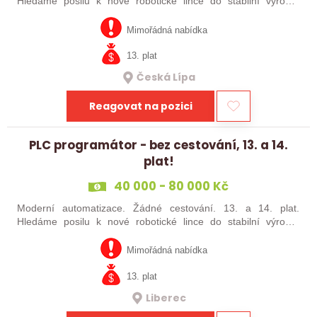
Hledáme posilu k nové robotické lince do stabilní výrobní
společnosti. Máte už zkušenosti s PLC programováním nebo
jste šikovný absolvent…
Mimořádná nabídka
13. plat
Česká Lípa
Reagovat na pozici
PLC programátor - bez cestování, 13. a 14.
plat!
40 000 - 80 000 Kč
Moderní automatizace. Žádné cestování. 13. a 14. plat.
Hledáme posilu k nové robotické lince do stabilní výrobní
společnosti. Máte už zkušenosti s PLC programováním nebo
jste šikovný absolvent…
Mimořádná nabídka
13. plat
Liberec