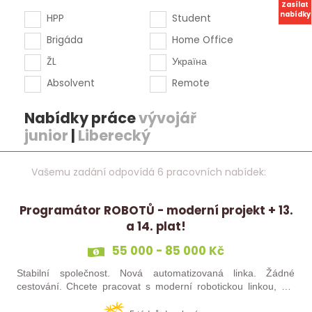
Zasílat
nabídky
HPP
Student
Brigáda
Home Office
ŽL
Україна
Absolvent
Remote
Nabídky práce
vývojář
junior
|
Liberecký
Vašemu zadání odpovídá 6 pracovních nabídek:
Programátor ROBOTŮ - moderní projekt + 13.
a 14. plat!
55 000 - 85 000 Kč
Stabilní společnost. Nová automatizovaná linka. Žádné
cestování. Chcete pracovat s moderní robotickou linkou, ale
nechcete být pořád na cestách? Hledáme zkušené robotiky i