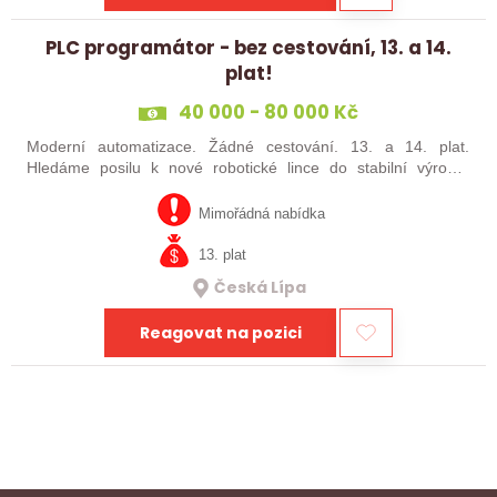
PLC programátor - bez cestování, 13. a 14.
plat!
40 000 - 80 000 Kč
Moderní automatizace. Žádné cestování. 13. a 14. plat.
Hledáme posilu k nové robotické lince do stabilní výrobní
společnosti. Máte už zkušenosti s PLC programováním nebo
jste šikovný absolvent…
Mimořádná nabídka
13. plat
Česká Lípa
Reagovat na pozici