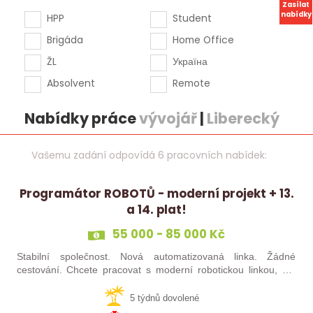
Zasílat
nabídky
HPP
Student
Brigáda
Home Office
ŽL
Україна
Absolvent
Remote
Nabídky práce
vývojář
|
Liberecký
Vašemu zadání odpovídá 6 pracovních nabídek:
Programátor ROBOTŮ - moderní projekt + 13.
a 14. plat!
55 000 - 85 000 Kč
Stabilní společnost. Nová automatizovaná linka. Žádné
cestování. Chcete pracovat s moderní robotickou linkou, ale
nechcete být pořád na cestách? Hledáme zkušené robotiky i
šikovné absolventy…
5 týdnů dovolené