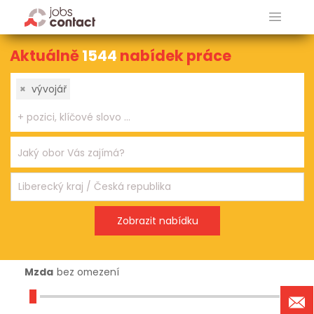
Aktuálně
1544
nabídek práce
×
vývojář
Mzda
bez omezení