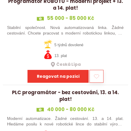
Programátor ROBOTŮ - moderní projekt + 13.
a 14. plat!
55 000 - 85 000 Kč
Stabilní společnost. Nová automatizovaná linka. Žádné
cestování. Chcete pracovat s moderní robotickou linkou, ale
nechcete být pořád na cestách? Hledáme zkušené robotiky i
šikovné absolventy…
5 týdnů dovolené
13. plat
Česká Lípa
Reagovat na pozici
PLC programátor - bez cestování, 13. a 14.
plat!
40 000 - 80 000 Kč
Moderní automatizace. Žádné cestování. 13. a 14. plat.
Hledáme posilu k nové robotické lince do stabilní výrobní
společnosti. Máte už zkušenosti s PLC programováním nebo