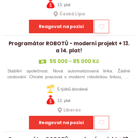
13. plat
Česká Lípa
Reagovat na pozici
Programátor ROBOTŮ - moderní projekt + 13.
a 14. plat!
55 000 - 85 000 Kč
Stabilní společnost. Nová automatizovaná linka. Žádné
cestování. Chcete pracovat s moderní robotickou linkou, ale
nechcete být pořád na cestách? Hledáme zkušené robotiky i
šikovné absolventy…
5 týdnů dovolené
13. plat
Liberec
Reagovat na pozici