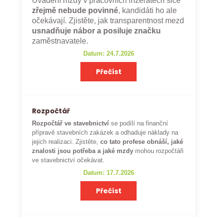
Uvádění mzdy v pracovních inzerátech sice
zřejmě nebude povinné
, kandidáti ho ale
očekávají. Zjistěte, jak transparentnost mezd
usnadňuje nábor a posiluje značku
zaměstnavatele.
Datum: 24.7.2026
Přečíst
Rozpočtář
Rozpočtář ve stavebnictví
se podílí na finanční
přípravě stavebních zakázek a odhaduje náklady na
jejich realizaci. Zjistěte,
co tato profese obnáší, jaké
znalosti jsou potřeba a jaké mzdy
mohou rozpočtáři
ve stavebnictví očekávat.
Datum: 17.7.2026
Přečíst